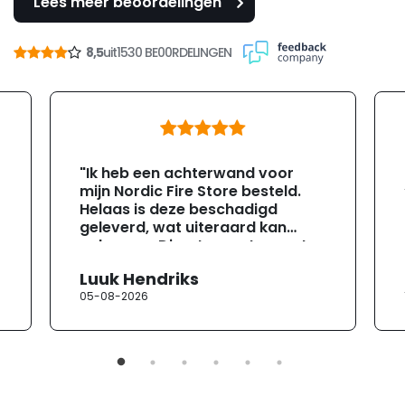
Lees meer beoordelingen
8,5
uit
1530 BE00RDELINGEN
"Ik heb een achterwand voor
mijn Nordic Fire Store besteld.
Helaas is deze beschadigd
geleverd, wat uiteraard kan
gebeuren. Direct na ontvangst
heb ik contact opgenomen met
Luuk Hendriks
de klantenservice. Helaas
05-08-2026
verloopt de communicatie erg
moeizaam; tussen de e-
mailwisselingen zit telkens
ongeveer een week. Hierdoor
duurt de afhandeling onnodig
lang. Ik hoop dat dit spoedig