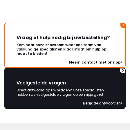
wordt opgelost en dat ik op
korte termijn een nieuwe,
onbeschadigde achterwand
mag ontvangen."
Vraag of hulp nodig bij uw bestelling?
Kom naar onze showroom waar ons team van
vakkundige specialisten klaar staat om hulp op
maat te bieden!
Neem contact met ons op
Veelgestelde vragen
Direct antwoord op uw vragen? Onze specialisten
hebben de veelgestelde vragen op een rijtje gezet
Bekijk de antwoorden