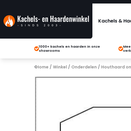
Kachels & Ha
1000+ kachels en haarden in onze
Meer
showrooms
verk
Home
/
Winkel
/
Onderdelen
/
Houthaard on