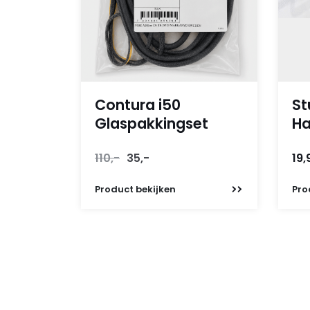
Contura i50
St
Glaspakkingset
Ha
Oorspronkelijke
Huidige
110,-
35,-
19,
prijs
prijs
was:
is:
Product
bekijken
Pro
110,-.
35,-.