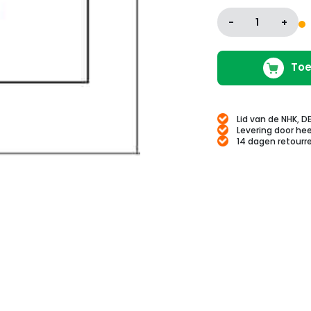
-
1
+
Toe
Lid van de NHK, D
Levering door hee
14 dagen retourr