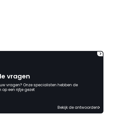
duurt de afhandeling onnodig
lang. Ik hoop dat dit spoedig
wordt opgelost en dat ik op
korte termijn een nieuwe,
onbeschadigde achterwand
mag ontvangen."
de vragen
 uw vragen? Onze specialisten hebben de
op een rijtje gezet
Bekijk de antwoorden