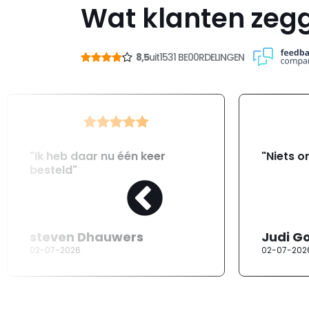
Wat klanten zeg
8,5
uit
1531 BE00RDELINGEN
"Ik heb daar nu één keer
"Niets o
besteld"
steven Dhauwers
Judi G
02-07-2026
02-07-202