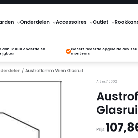
arden
Onderdelen
Accessoires
Outlet
Rookkan
 dan 12.000 onderdelen
Gecertificeerde opgeleide adviseu
rijgbaar
monteurs
derdelen
/ Austroflamm Wien Glasruit
Art nr:716002
Austro
Glasrui
107,8
Prijs: