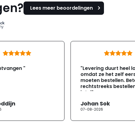
gen?
Lees meer beoordelingen
ntvangen "
"Levering duurt heel l
omdat ze het zelf eer
moeten bestellen. Bete
rechtstreeks bestellen
jotul"
oddijn
Johan Sok
6
07-08-2026