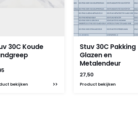
uv 30C Koude
Stuv 30C Pakking
ndgreep
Glazen en
Metalendeur
95
27,50
duct
bekijken
Product
bekijken