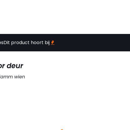
es
Dit product hoort bij
or deur
oflamm wien