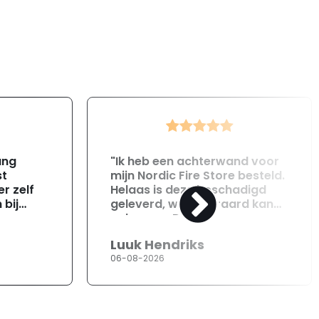
ang
"Ik heb een achterwand voor
st
mijn Nordic Fire Store besteld.
r zelf
Helaas is deze beschadigd
 bij
geleverd, wat uiteraard kan
gebeuren. Direct na
ontvangst heb ik contact
Luuk Hendriks
opgenomen met de
06-08-2026
klantenservice. Helaas
verloopt de communicatie
erg moeizaam; tussen de e-
mailwisselingen zit telkens
ongeveer een week. Hierdoor