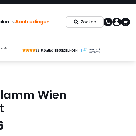
alen
Aanbiedingen
Zoeken
rs &
8,5
uit
1531 BE00RDELINGEN
flamm Wien
t
6