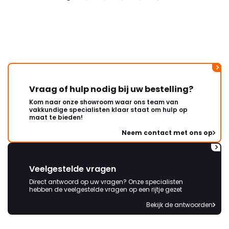
duurt de afhandeling onnodig
lang. Ik hoop dat dit spoedig
wordt opgelost en dat ik op
korte termijn een nieuwe,
onbeschadigde achterwand
mag ontvangen."
Vraag of hulp nodig bij uw bestelling?
Kom naar onze showroom waar ons team van
vakkundige specialisten klaar staat om hulp op
maat te bieden!
Neem contact met ons op
Veelgestelde vragen
Direct antwoord op uw vragen? Onze specialisten
hebben de veelgestelde vragen op een rijtje gezet
Bekijk de antwoorden