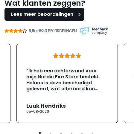
Wat klanten zeggen?
Lees meer beoordelingen
8,5
uit
1530 BE00RDELINGEN
"Ik heb een achterwand voor
mijn Nordic Fire Store besteld.
Helaas is deze beschadigd
geleverd, wat uiteraard kan
gebeuren. Direct na ontvangst
heb ik contact opgenomen met
Luuk Hendriks
de klantenservice. Helaas
05-08-2026
verloopt de communicatie erg
moeizaam; tussen de e-
mailwisselingen zit telkens
ongeveer een week. Hierdoor