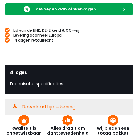
Toevoegen aan winkelwagen
Lid van de NHK, DE-Erkend & CO-vrij
Levering door heel Europa
14 dagen retourrecht
Bijlages
Technische specificaties
Download Lijntekening
Kwaliteit is
Alles draait om
Wij bieden een
onbetwistbaar
klanttevredenheid
totaalpakket