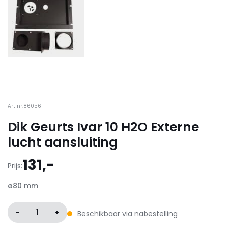
Art nr:86056
Dik Geurts Ivar 10 H2O Externe
lucht aansluiting
131,-
Prijs:
ø80 mm
-
1
+
Beschikbaar via nabestelling