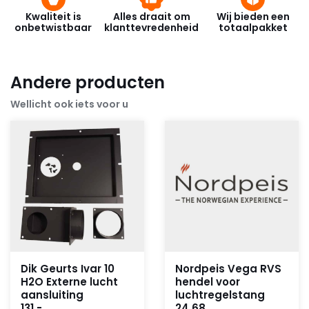
Kwaliteit is
Alles draait om
Wij bieden een
onbetwistbaar
klanttevredenheid
totaalpakket
Andere producten
Wellicht ook iets voor u
Dik Geurts Ivar 10
Nordpeis Vega RVS
H2O Externe lucht
hendel voor
aansluiting
luchtregelstang
131,-
24,68