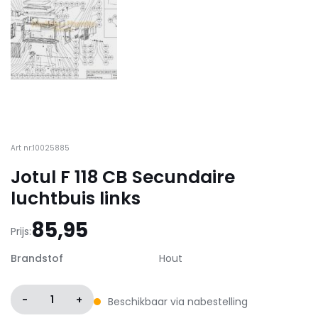
Art nr:10025885
Jotul F 118 CB Secundaire
luchtbuis links
85,95
Prijs:
Brandstof
Hout
-
1
+
Beschikbaar via nabestelling