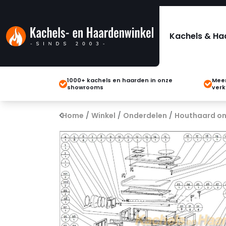
Kachels & Ha
1000+ kachels en haarden in onze
Meer
showrooms
verk
Home
/
Winkel
/
Onderdelen
/
Houthaard on