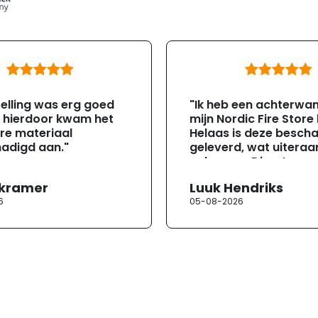
elling was erg goed
"Ik heb een achterwa
, hierdoor kwam het
mijn Nordic Fire Store
re materiaal
Helaas is deze besch
adigd aan."
geleverd, wat uiteraa
gebeuren. Direct na
ontvangst heb ik con
 kramer
Luuk Hendriks
opgenomen met de
6
05-08-2026
klantenservice. Helaa
verloopt de communi
erg moeizaam; tussen
mailwisselingen zit te
ongeveer een week. H
duurt de afhandeling
lang. Ik hoop dat dit spoedig
wordt opgelost en dat
korte termijn een nie