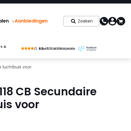
alen
Aanbiedingen
Zoeken
rs &
8,5
uit
1530 BE00RDELINGEN
e luchtbuis voor
 118 CB Secundaire
is voor