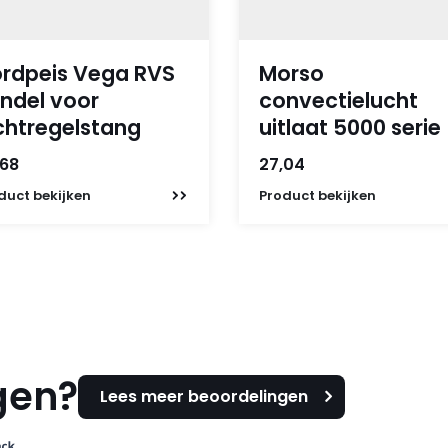
rdpeis Vega RVS
Morso
ndel voor
convectielucht
chtregelstang
uitlaat 5000 serie
,68
27,04
duct
bekijken
Product
bekijken
gen?
Lees meer beoordelingen