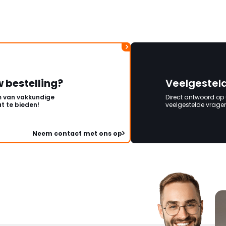
onbeschadigde acht
mag ontvangen."
w bestelling?
Veelgestel
 van vakkundige
Direct antwoord op
t te bieden!
veelgestelde vragen 
Neem contact met ons op