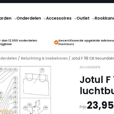
arden
Onderdelen
Accessoires
Outlet
Rookkan
 dan 12.000 onderdelen
Gecertificeerde opgeleide adviseu
rijgbaar
monteurs
derdelen
/
Beluchting & toebehoren
/ Jotul F 118 CB Secundair
Art nr:10025879
Jotul F
luchtbu
23,95
Prijs: