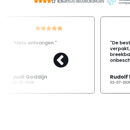
8,5
uit
1530 BE00RDELINGEN
"Niets ontvangen "
"De best
verpakt
breekba
onbesch
Judi Goddijn
Rudolf
02-07-2026
02-07-202