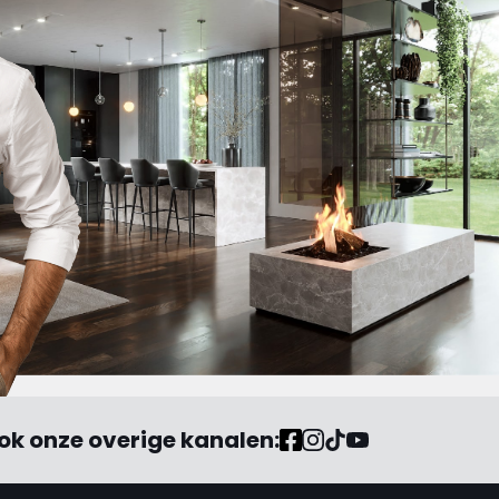
waarin de schuld bij anderen
of mijzelf wordt neergelegd. "
ok onze overige kanalen: