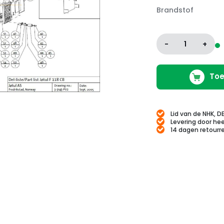
Brandstof
-
1
+
Toe
Lid van de NHK, D
Levering door hee
14 dagen retourr