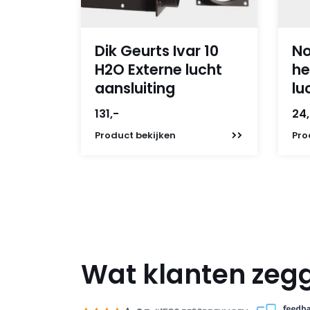
Dik Geurts Ivar 10
No
H2O Externe lucht
he
aansluiting
lu
131,-
24
Product
bekijken
Pro
Wat klanten zeg