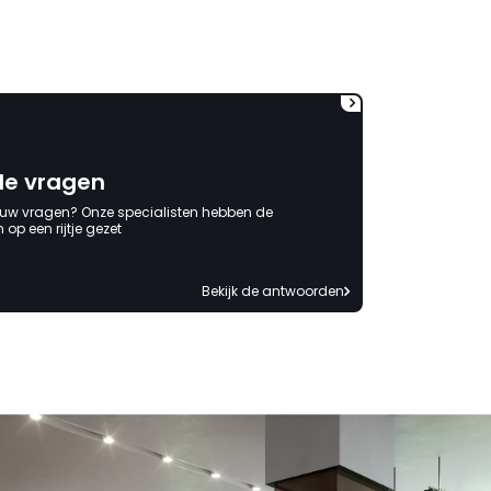
korte termijn een nieuwe,
onbeschadigde achterwand
mag ontvangen."
de vragen
 uw vragen? Onze specialisten hebben de
op een rijtje gezet
Bekijk de antwoorden