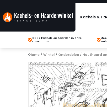
Kachels & Ha
1000+ kachels en haarden in onze
Meer
showrooms
verk
Home
/
Winkel
/
Onderdelen
/
Houthaard on