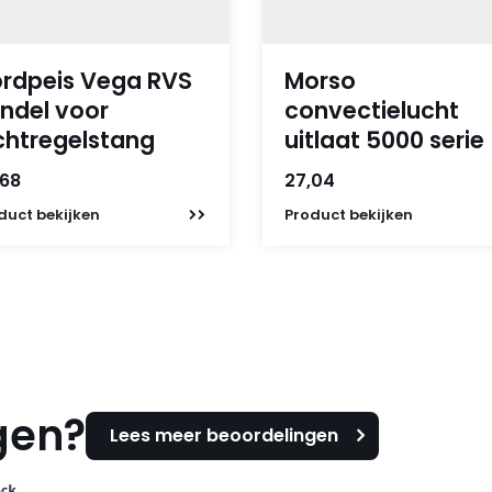
rdpeis Vega RVS
Morso
ndel voor
convectielucht
chtregelstang
uitlaat 5000 serie
,68
27,04
duct
bekijken
Product
bekijken
gen?
Lees meer beoordelingen