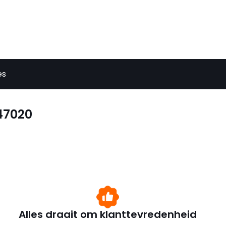
es
047020
Alles draait om klanttevredenheid