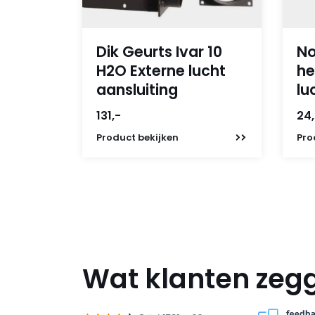
Dik Geurts Ivar 10
No
H2O Externe lucht
he
aansluiting
lu
131,-
24
Product
bekijken
Pro
Wat klanten zeg