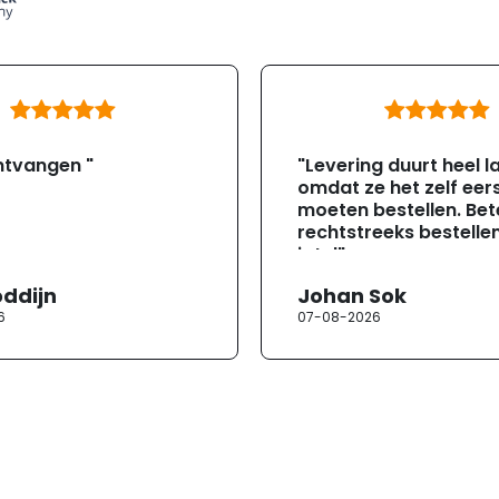
ntvangen "
"Levering duurt heel l
omdat ze het zelf eer
moeten bestellen. Bete
rechtstreeks bestellen
jotul"
oddijn
Johan Sok
6
07-08-2026