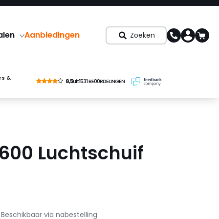
alen
Aanbiedingen
Zoeken
rs &
8,5
uit
1531 BE00RDELINGEN
 600 Luchtschuif
Beschikbaar via nabestelling