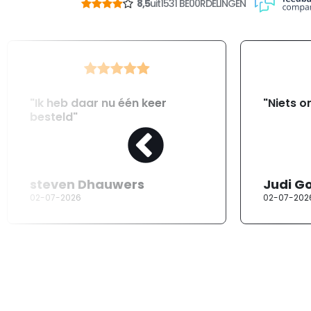
8,5
uit
1531 BE00RDELINGEN
"Ik heb daar nu één keer
"Niets o
besteld"
steven Dhauwers
Judi G
02-07-2026
02-07-202