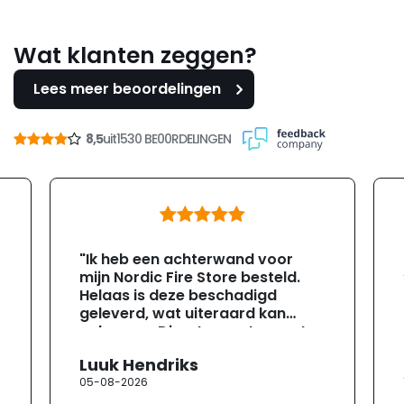
Wat klanten zeggen?
Lees meer beoordelingen
8,5
uit
1530 BE00RDELINGEN
"Ik heb een achterwand voor
mijn Nordic Fire Store besteld.
Helaas is deze beschadigd
geleverd, wat uiteraard kan
gebeuren. Direct na ontvangst
heb ik contact opgenomen met
Luuk Hendriks
de klantenservice. Helaas
05-08-2026
verloopt de communicatie erg
moeizaam; tussen de e-