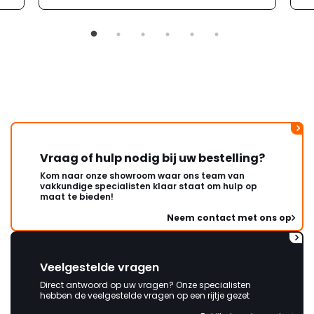
mailwisselingen zit telkens
ongeveer een week. Hierdoor
duurt de afhandeling onnodig
lang. Ik hoop dat dit spoedig
wordt opgelost en dat ik op
korte termijn een nieuwe,
onbeschadigde achterwand
mag ontvangen."
Vraag of hulp nodig bij uw bestelling?
Kom naar onze showroom waar ons team van
vakkundige specialisten klaar staat om hulp op
maat te bieden!
Neem contact met ons op
Veelgestelde vragen
Direct antwoord op uw vragen? Onze specialisten
hebben de veelgestelde vragen op een rijtje gezet