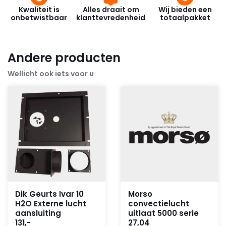
Kwaliteit is
Alles draait om
Wij bieden een
onbetwistbaar
klanttevredenheid
totaalpakket
Andere producten
Wellicht ook iets voor u
Dik Geurts Ivar 10
Morso
H2O Externe lucht
convectielucht
aansluiting
uitlaat 5000 serie
131,-
27,04