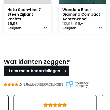
Heta Scan-Line 7
Wanders Black
Steen Zijkant
Diamond Compact
Rechts
Achterwand
Oorspronkelijke
Huidige
79,95
112,95
99,-
Bekijken
Bekijken
prijs
prijs
was:
is:
112,95.
99,-.
Wat klanten zeggen?
Lees meer beoordelingen
8,5
uit
1530 BE00RDELINGEN