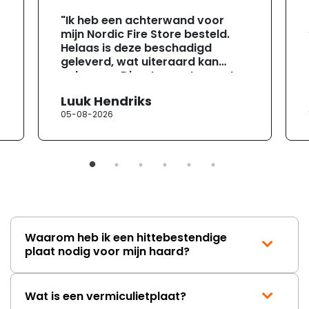
"Ik heb een achterwand voor
mijn Nordic Fire Store besteld.
Helaas is deze beschadigd
geleverd, wat uiteraard kan
gebeuren. Direct na ontvangst
heb ik contact opgenomen met
Luuk Hendriks
de klantenservice. Helaas
05-08-2026
verloopt de communicatie erg
moeizaam; tussen de e-
mailwisselingen zit telkens
ongeveer een week. Hierdoor
duurt de afhandeling onnodig
lang. Ik hoop dat dit spoedig
wordt opgelost en dat ik op
korte termijn een nieuwe,
onbeschadigde achterwand
Waarom heb ik een hittebestendige
mag ontvangen."
plaat nodig voor mijn haard?
Wat is een vermiculietplaat?