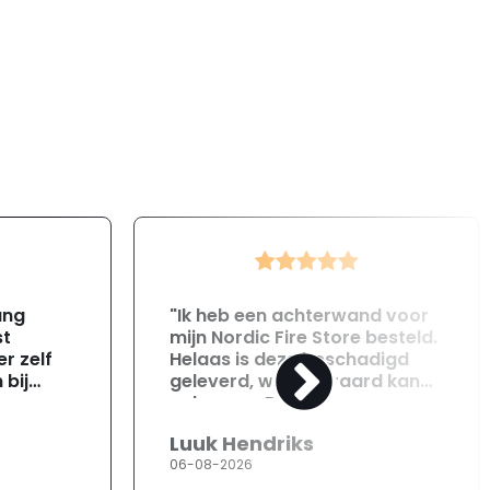
ang
"Ik heb een achterwand voor
st
mijn Nordic Fire Store besteld.
r zelf
Helaas is deze beschadigd
 bij
geleverd, wat uiteraard kan
gebeuren. Direct na
ontvangst heb ik contact
Luuk Hendriks
opgenomen met de
06-08-2026
klantenservice. Helaas