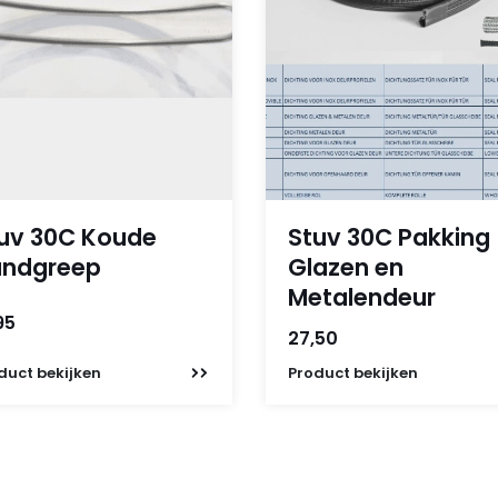
uv 30C Koude
Stuv 30C Pakking
ndgreep
Glazen en
Metalendeur
95
27,50
duct
bekijken
Product
bekijken