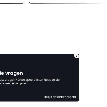
verloopt de communicatie
erg moeizaam; tussen de e-
mailwisselingen zit telkens
ongeveer een week. Hierdoor
duurt de afhandeling onnodig
lang. Ik hoop dat dit spoedig
wordt opgelost en dat ik op
korte termijn een nieuwe,
onbeschadigde achterwand
mag ontvangen."
de vragen
 uw vragen? Onze specialisten hebben de
op een rijtje gezet
Bekijk de antwoorden