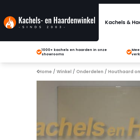
Kachels & Ha
1000+ kachels en haarden in onze
Meer
showrooms
verk
Home
/
Winkel
/
Onderdelen
/
Houthaard on