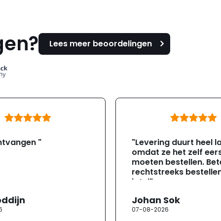
gen?
Lees meer beoordelingen
ntvangen "
"Levering duurt heel l
omdat ze het zelf eer
moeten bestellen. Bete
rechtstreeks bestellen
jotul"
oddijn
Johan Sok
6
07-08-2026