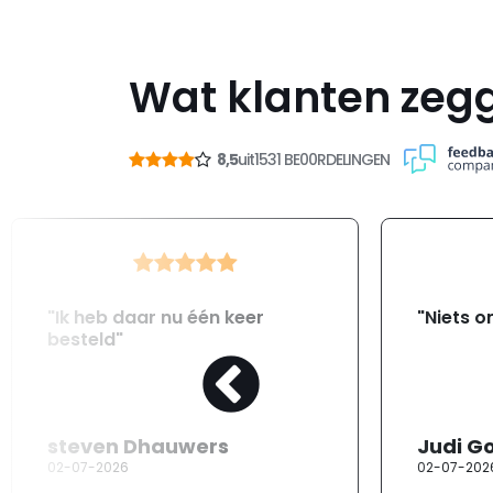
Wat klanten zeg
8,5
uit
1531 BE00RDELINGEN
"Ik heb daar nu één keer
"Niets o
besteld"
steven Dhauwers
Judi G
02-07-2026
02-07-202