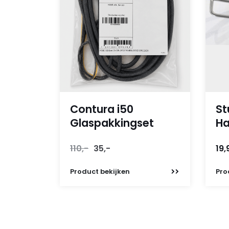
Contura i50
St
Glaspakkingset
Ha
Oorspronkelijke
Huidige
110,-
35,-
19,
prijs
prijs
was:
is:
Product
bekijken
Pro
110,-.
35,-.