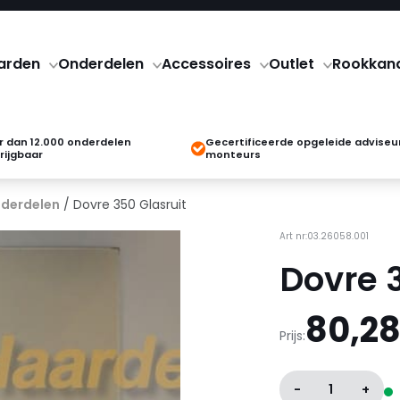
arden
Onderdelen
Accessoires
Outlet
Rookkan
 dan 12.000 onderdelen
Gecertificeerde opgeleide adviseu
rijgbaar
monteurs
derdelen
/ Dovre 350 Glasruit
Art nr:03.26058.001
Dovre 3
80,2
Prijs:
-
1
+