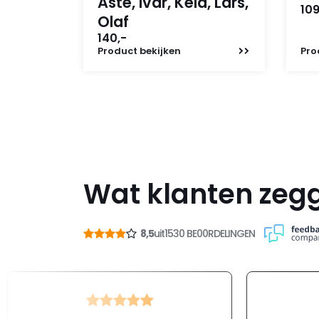
Aste, Ivar, Keld, Lars,
109
Olaf
140,-
Product
bekijken
Pro
Wat klanten zeg
8,5
uit
1530 BE00RDELINGEN