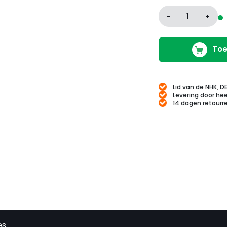
-
1
+
Toe
Lid van de NHK, D
Levering door hee
14 dagen retourr
es