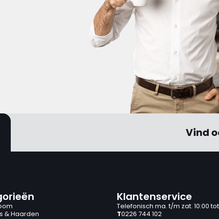
Vind o
orieën
Klantenservice
oom
Telefonisch ma. t/m zat. 10:00 tot
s & Haarden
T
0226 744 102