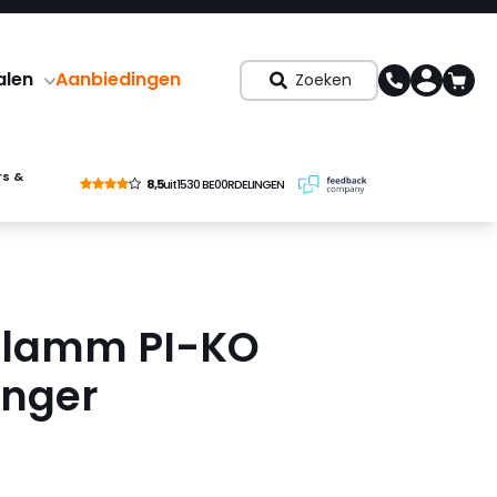
alen
Aanbiedingen
Zoeken
rs &
8,5
uit
1530 BE00RDELINGEN
flamm PI-KO
nger