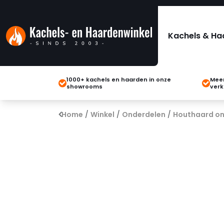
Kachels & Ha
1000+ kachels en haarden in onze
Meer
showrooms
verk
Home
/
Winkel
/
Onderdelen
/
Houthaard on