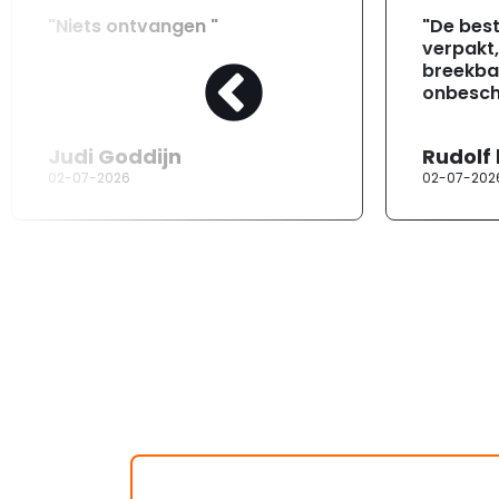
"Niets ontvangen "
"De best
verpakt
breekba
onbesch
Judi Goddijn
Rudolf
02-07-2026
02-07-202