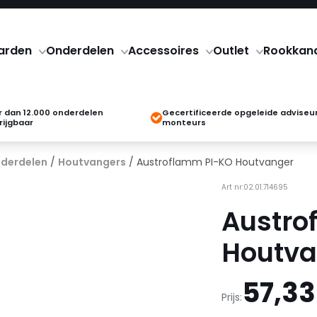
arden
Onderdelen
Accessoires
Outlet
Rookkan
 dan 12.000 onderdelen
Gecertificeerde opgeleide adviseu
rijgbaar
monteurs
derdelen
/
Houtvangers
/ Austroflamm PI-KO Houtvanger
Art nr:02.01.714695
Austro
Houtva
57,33
Prijs: