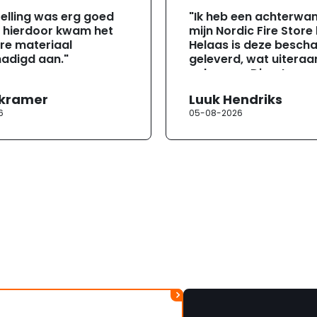
elling was erg goed
"Ik heb een achterwa
, hierdoor kwam het
mijn Nordic Fire Store
re materiaal
Helaas is deze besch
adigd aan."
geleverd, wat uiteraa
gebeuren. Direct na
ontvangst heb ik con
 kramer
Luuk Hendriks
opgenomen met de
6
05-08-2026
klantenservice. Helaa
verloopt de communi
erg moeizaam; tussen
mailwisselingen zit te
ongeveer een week. H
duurt de afhandeling
lang. Ik hoop dat dit spoedig
wordt opgelost en dat
korte termijn een nie
onbeschadigde acht
mag ontvangen."