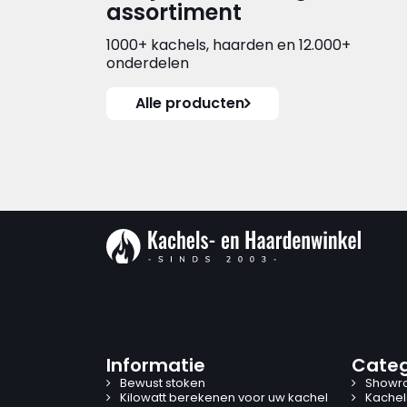
assortiment
1000+ kachels, haarden en 12.000+
onderdelen
Alle producten
Informatie
Categ
Bewust stoken
Showr
Kilowatt berekenen voor uw kachel
Kachel