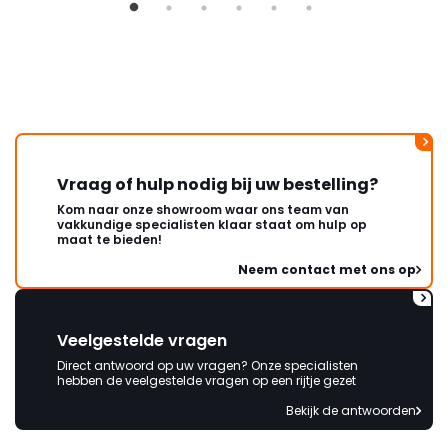
duurt de afhandeling onnodig
lang. Ik hoop dat dit spoedig
wordt opgelost en dat ik op
korte termijn een nieuwe,
onbeschadigde achterwand
mag ontvangen."
Vraag of hulp nodig bij uw bestelling?
Kom naar onze showroom waar ons team van
vakkundige specialisten klaar staat om hulp op
maat te bieden!
Neem contact met ons op
Veelgestelde vragen
Direct antwoord op uw vragen? Onze specialisten
hebben de veelgestelde vragen op een rijtje gezet
Bekijk de antwoorden