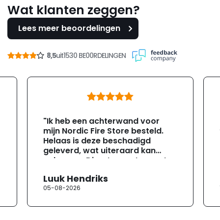
Wat klanten zeggen?
Lees meer beoordelingen
8,5
uit
1530 BE00RDELINGEN
"Ik heb een achterwand voor
mijn Nordic Fire Store besteld.
Helaas is deze beschadigd
geleverd, wat uiteraard kan
gebeuren. Direct na ontvangst
heb ik contact opgenomen met
Luuk Hendriks
de klantenservice. Helaas
05-08-2026
verloopt de communicatie erg
moeizaam; tussen de e-
mailwisselingen zit telkens
ongeveer een week. Hierdoor