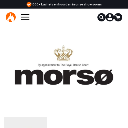
 & monteurs
1000+ kachels en haarden in onze showrooms
Mee