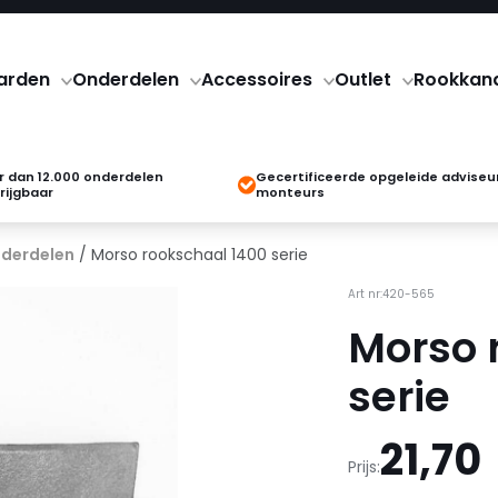
arden
Onderdelen
Accessoires
Outlet
Rookkan
 dan 12.000 onderdelen
Gecertificeerde opgeleide adviseu
rijgbaar
monteurs
derdelen
/ Morso rookschaal 1400 serie
Art nr:420-565
Morso 
serie
21,70
Prijs: