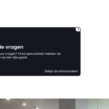
wordt opgelost en dat ik op
korte termijn een nieuwe,
onbeschadigde achterwand
mag ontvangen."
de vragen
 uw vragen? Onze specialisten hebben de
op een rijtje gezet
Bekijk de antwoorden