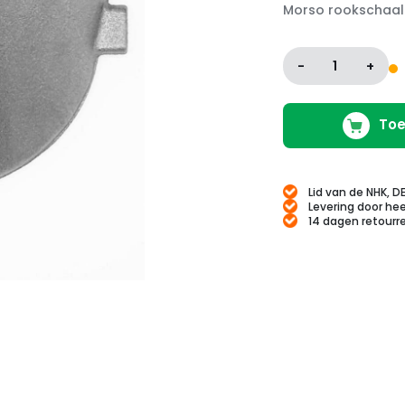
Morso rookschaal 
-
1
+
Toe
Lid van de NHK, D
Levering door hee
14 dagen retourr