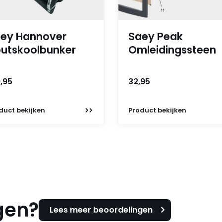
ey Hannover
Saey Peak
utskoolbunker
Omleidingssteen
,95
32,95
duct
bekijken
Product
bekijken
gen?
Lees meer beoordelingen