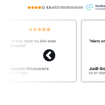
8,5
uit
1531 BE00RDELINGEN
"Ik heb daar nu één keer
"Niets o
besteld"
steven Dhauwers
Judi G
02-07-2026
02-07-202