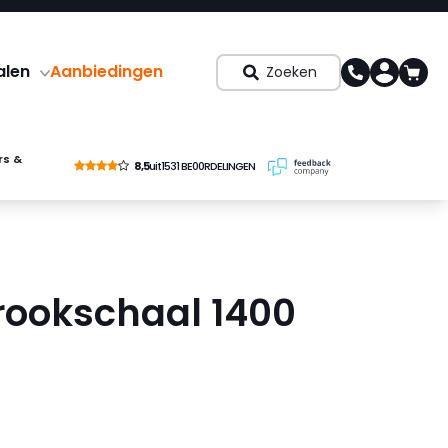
alen
Aanbiedingen
Zoeken
rs &
8,5
uit
1531 BE00RDELINGEN
rookschaal 1400