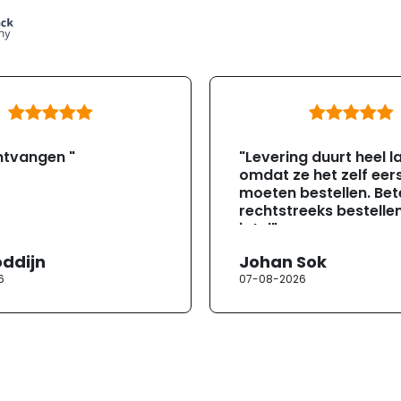
ntvangen "
"Levering duurt heel l
omdat ze het zelf eer
moeten bestellen. Bete
rechtstreeks bestellen
jotul"
oddijn
Johan Sok
6
07-08-2026