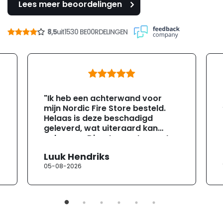
Lees meer beoordelingen
8,5
uit
1530 BE00RDELINGEN
"Ik heb een achterwand voor
mijn Nordic Fire Store besteld.
Helaas is deze beschadigd
geleverd, wat uiteraard kan
gebeuren. Direct na ontvangst
heb ik contact opgenomen met
Luuk Hendriks
de klantenservice. Helaas
05-08-2026
verloopt de communicatie erg
moeizaam; tussen de e-
mailwisselingen zit telkens
ongeveer een week. Hierdoor
duurt de afhandeling onnodig
lang. Ik hoop dat dit spoedig