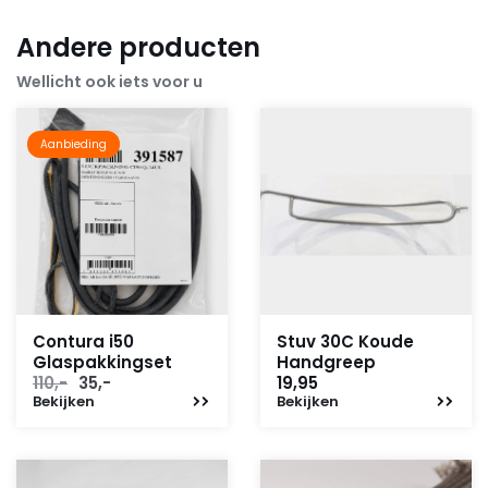
Andere producten
Wellicht ook iets voor u
Aanbieding
Contura i50
Stuv 30C Koude
Glaspakkingset
Handgreep
Oorspronkelijke
Huidige
110,-
35,-
19,95
Bekijken
prijs
prijs
Bekijken
was:
is:
110,-.
35,-.