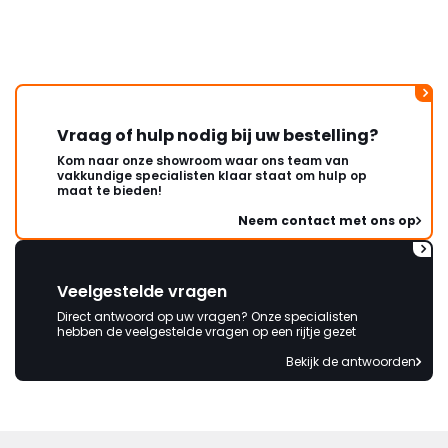
wordt opgelost en dat ik op
korte termijn een nieuwe,
onbeschadigde achterwand
mag ontvangen."
Vraag of hulp nodig bij uw bestelling?
Kom naar onze showroom waar ons team van
vakkundige specialisten klaar staat om hulp op
maat te bieden!
Neem contact met ons op
Veelgestelde vragen
Direct antwoord op uw vragen? Onze specialisten
hebben de veelgestelde vragen op een rijtje gezet
Bekijk de antwoorden