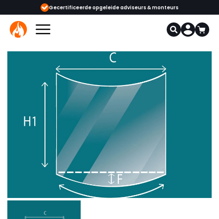
ijgbaar
Gecertificeerde opgeleide adviseurs & monteurs
1000+