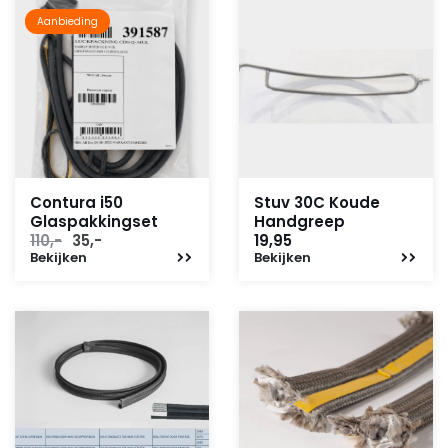
Aanbieding
Contura i50
Stuv 30C Koude
Glaspakkingset
Handgreep
Oorspronkelijke
Huidige
110,-
35,-
19,95
Bekijken
prijs
prijs
Bekijken
was:
is:
110,-.
35,-.