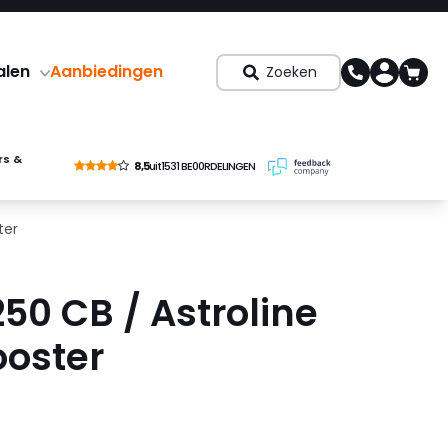
alen
Aanbiedingen
Zoeken
rs &
8,5
uit
1531 BE00RDELINGEN
ter
50 CB / Astroline
ooster
6