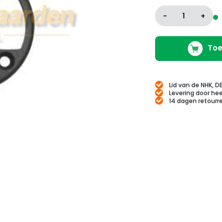
-
1
+
Toe
Lid van de NHK, D
Levering door hee
14 dagen retourr