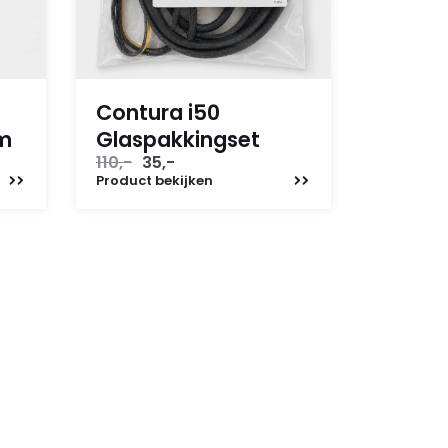
Contura i50
em
Glaspakkingset
Oorspronkelijke
Huidige
110,-
35,-
prijs
prijs
Product
bekijken
was:
is:
110,-.
35,-.