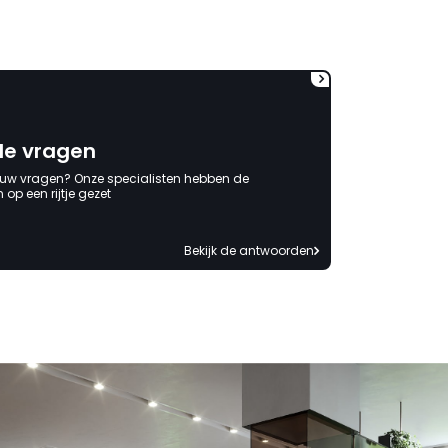
onbeschadigde achterwand
mag ontvangen."
de vragen
 uw vragen? Onze specialisten hebben de
op een rijtje gezet
Bekijk de antwoorden