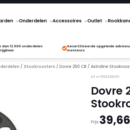
arden
Onderdelen
Accessoires
Outlet
Rookkan
 dan 12.000 onderdelen
Gecertificeerde opgeleide adviseu
rijgbaar
monteurs
derdelen
/
Stookroosters
/ Dovre 250 CB / Astroline Stookroos
Art nr:7056238000
Dovre 2
Stookr
39,6
Prijs: