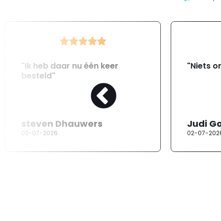
"Ik heb daar nu één keer
"Niets o
besteld"
steven Dhauwers
Judi G
02-07-2026
02-07-202