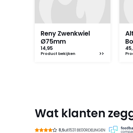
Reny Zwenkwiel
Al
Ø75mm
B
14,95
45,
Product
bekijken
Pro
Wat klanten zeg
8,5
uit
1531 BE00RDELINGEN