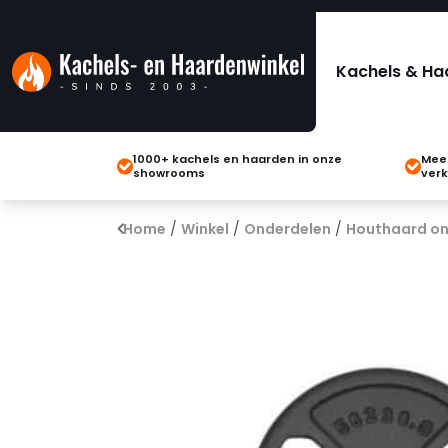
Kachels & Ha
1000+ kachels en haarden in onze
Meer
showrooms
verk
Home
/
Winkel
/
Onderdelen
/
Houthaard on