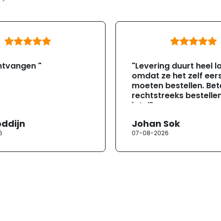
ntvangen "
"Levering duurt heel l
omdat ze het zelf eer
moeten bestellen. Bete
rechtstreeks bestellen
jotul"
oddijn
Johan Sok
6
07-08-2026