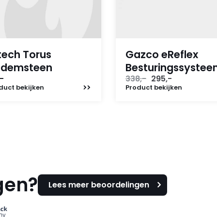
tech Torus
Gazco eReflex
odemsteen
Besturingssyste
Oorspronkelijke
Huidige
-
338,-
295,-
prijs
prijs
duct
bekijken
Product
bekijken
was:
is:
338,-.
295,-.
gen?
Lees meer beoordelingen