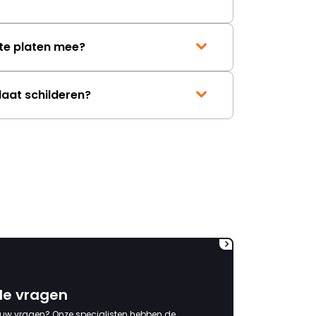
mag ontvangen."
te platen mee?
laat schilderen?
de vragen
 uw vragen? Onze specialisten hebben de