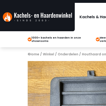
Kachels & Ha
1000+ kachels en haarden in onze
Meer
showrooms
verk
Home
/
Winkel
/
Onderdelen
/
Houthaard on