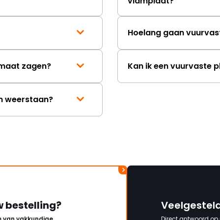
vlamplaat?
Hoelang gaan vuurvas
p maat zagen?
Kan ik een vuurvaste p
en weerstaan?
w bestelling?
Veelgestel
 van vakkundige
Direct antwoord op