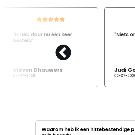
"Ik heb daar nu één keer
"Niets o
besteld"
steven Dhauwers
Judi G
02-07-2026
02-07-202
Waarom heb ik een hittebestendige p