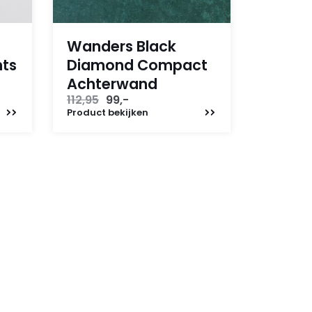
Wanders Black
hts
Diamond Compact
Achterwand
Oorspronkelijke
Huidige
112,95
99,-
prijs
prijs
Product
bekijken
was:
is:
112,95.
99,-.