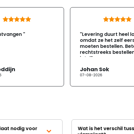
ntvangen "
"Levering duurt heel l
omdat ze het zelf eer
moeten bestellen. Bete
rechtstreeks bestellen
jotul"
oddijn
Johan Sok
6
07-08-2026
laat nodig voor
Wat is het verschil tus