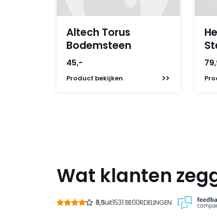
Altech Torus
He
Bodemsteen
St
45,-
79
Product
bekijken
Pro
Wat klanten zeg
8,5
uit
1531 BE00RDELINGEN