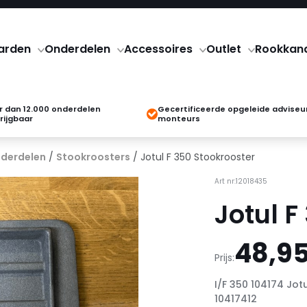
arden
Onderdelen
Accessoires
Outlet
Rookkan
 dan 12.000 onderdelen
Gecertificeerde opgeleide adviseu
rijgbaar
monteurs
derdelen
/
Stookroosters
/ Jotul F 350 Stookrooster
Art nr:12018435
Jotul F
48,9
Prijs:
I/F 350 104174 Jot
10417412