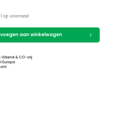
1 op voorraad
voegen aan winkelwagen
E-Erkend & CO-vrij
l Europa
echt