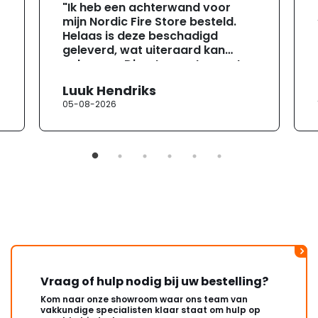
"Ik heb een achterwand voor
mijn Nordic Fire Store besteld.
Helaas is deze beschadigd
geleverd, wat uiteraard kan
gebeuren. Direct na ontvangst
heb ik contact opgenomen met
Luuk Hendriks
de klantenservice. Helaas
05-08-2026
verloopt de communicatie erg
moeizaam; tussen de e-
mailwisselingen zit telkens
ongeveer een week. Hierdoor
duurt de afhandeling onnodig
lang. Ik hoop dat dit spoedig
wordt opgelost en dat ik op
korte termijn een nieuwe,
onbeschadigde achterwand
mag ontvangen."
Vraag of hulp nodig bij uw bestelling?
Kom naar onze showroom waar ons team van
vakkundige specialisten klaar staat om hulp op