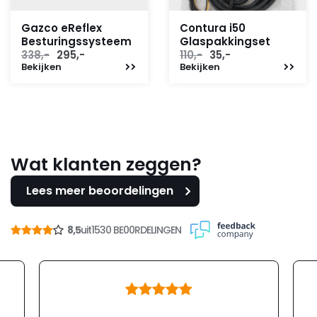
Gazco eReflex
Contura i50
Besturingssysteem
Glaspakkingset
Oorspronkelijke
Huidige
Oorspronkelijke
Huidige
338,-
295,-
110,-
35,-
Bekijken
prijs
prijs
Bekijken
prijs
prijs
was:
is:
was:
is:
338,-.
295,-.
110,-.
35,-.
Wat klanten zeggen?
Lees meer beoordelingen
8,5
uit
1530 BE00RDELINGEN