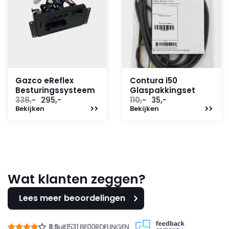
Gazco eReflex
Contura i50
Besturingssysteem
Glaspakkingset
Oorspronkelijke
Huidige
Oorspronkelijke
Huidige
338,-
295,-
110,-
35,-
Bekijken
prijs
prijs
Bekijken
prijs
prijs
was:
is:
was:
is:
338,-.
295,-.
110,-.
35,-.
Wat klanten zeggen?
Lees meer beoordelingen
8,5
uit
1531 BE00RDELINGEN