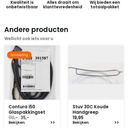
Kwaliteit is
Alles draait om
Wij bieden een
onbetwistbaar
klanttevredenheid
totaalpakket
Andere producten
Wellicht ook iets voor u
Aanbieding
Contura i50
Stuv 30C Koude
Glaspakkingset
Handgreep
Oorspronkelijke
Huidige
110,-
35,-
19,95
Bekijken
prijs
prijs
Bekijken