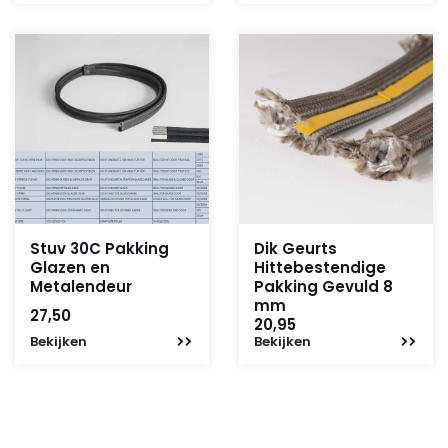
was:
is:
110,-.
35,-.
Stuv 30C Pakking
Dik Geurts
Glazen en
Hittebestendige
Metalendeur
Pakking Gevuld 8
mm
27,50
20,95
Bekijken
Bekijken