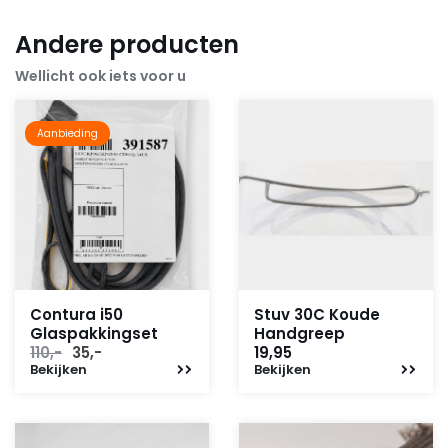
Andere producten
Wellicht ook iets voor u
Aanbieding
Contura i50
Stuv 30C Koude
Glaspakkingset
Handgreep
Oorspronkelijke
Huidige
110,-
35,-
19,95
Bekijken
prijs
prijs
Bekijken
was:
is:
110,-.
35,-.