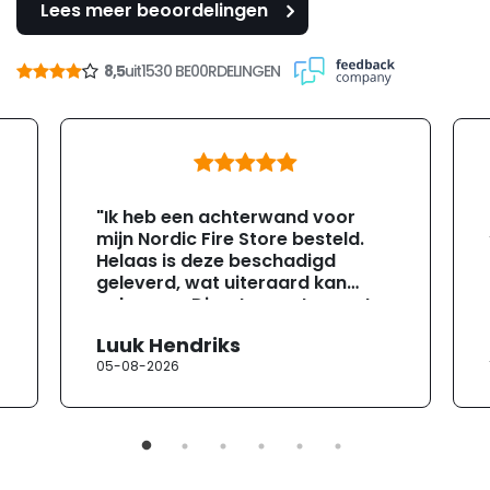
Lees meer beoordelingen
8,5
uit
1530 BE00RDELINGEN
"Ik heb een achterwand voor
mijn Nordic Fire Store besteld.
Helaas is deze beschadigd
geleverd, wat uiteraard kan
gebeuren. Direct na ontvangst
heb ik contact opgenomen met
Luuk Hendriks
de klantenservice. Helaas
05-08-2026
verloopt de communicatie erg
moeizaam; tussen de e-
mailwisselingen zit telkens
ongeveer een week. Hierdoor
duurt de afhandeling onnodig
lang. Ik hoop dat dit spoedig