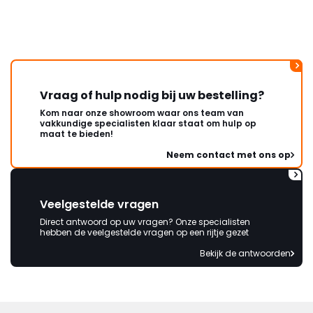
wordt opgelost en dat ik op
korte termijn een nieuwe,
onbeschadigde achterwand
mag ontvangen."
Vraag of hulp nodig bij uw bestelling?
Kom naar onze showroom waar ons team van
vakkundige specialisten klaar staat om hulp op
maat te bieden!
Neem contact met ons op
Veelgestelde vragen
Direct antwoord op uw vragen? Onze specialisten
hebben de veelgestelde vragen op een rijtje gezet
Bekijk de antwoorden