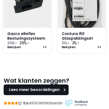
Gazco eReflex
Contura i50
Besturingssysteem
Glaspakkingset
Oorspronkelijke
Huidige
Oorspronkelijke
Huidige
338,-
295,-
110,-
35,-
Bekijken
prijs
prijs
Bekijken
prijs
prijs
was:
is:
was:
is:
338,-.
295,-.
110,-.
35,-.
Wat klanten zeggen?
Lees meer beoordelingen
8,5
uit
1530 BE00RDELINGEN