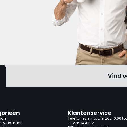
Vind o
orieën
Klantenservice
oom
Telefonisch ma. t/m zat. 10:00 tot
s & Haarden
T
0226 744 102