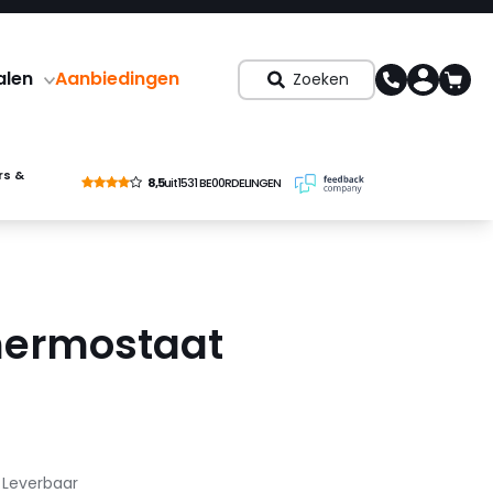
alen
Aanbiedingen
Zoeken
rs &
8,5
uit
1531 BE00RDELINGEN
hermostaat
Leverbaar