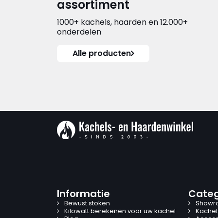
assortiment
1000+ kachels, haarden en 12.000+
onderdelen
Alle producten
Informatie
Categ
Bewust stoken
Showr
Kilowatt berekenen voor uw kachel
Kachel