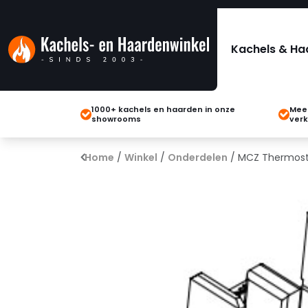
Kachels & Ha
1000+ kachels en haarden in onze
Meer
showrooms
verk
Home
/
Winkel
/
Onderdelen
/ MCZ Thermos