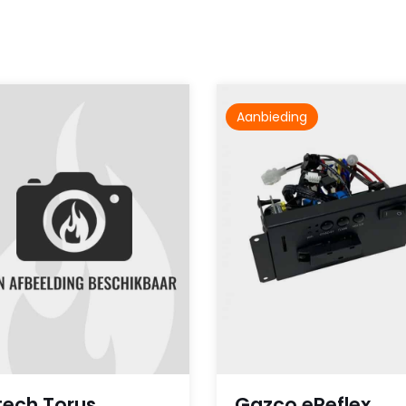
Aanbieding
tech Torus
Gazco eReflex