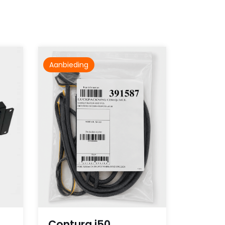
Aanbieding
Contura i50