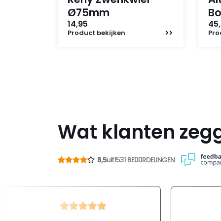
Ø75mm
B
14,95
45,
Product
bekijken
Pro
Wat klanten zeg
8,5
uit
1531 BE00RDELINGEN