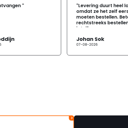
ntvangen "
"Levering duurt heel l
omdat ze het zelf eer
moeten bestellen. Bete
rechtstreeks bestellen
jotul"
oddijn
Johan Sok
6
07-08-2026