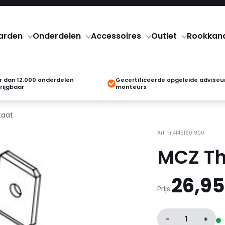
arden
Onderdelen
Accessoires
Outlet
Rookkan
 dan 12.000 onderdelen
Gecertificeerde opgeleide adviseu
rijgbaar
monteurs
taat
Art nr:41451601900
MCZ T
26,95
Prijs:
-
1
+