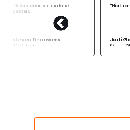
"Ik heb daar nu één keer
"Niets o
besteld"
steven Dhauwers
Judi G
02-07-2026
02-07-202