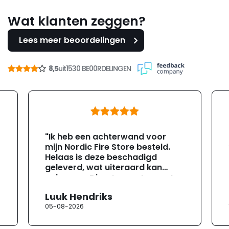
Wat klanten zeggen?
Lees meer beoordelingen
8,5
uit
1530 BE00RDELINGEN
"Ik heb een achterwand voor
mijn Nordic Fire Store besteld.
Helaas is deze beschadigd
geleverd, wat uiteraard kan
gebeuren. Direct na ontvangst
heb ik contact opgenomen met
Luuk Hendriks
de klantenservice. Helaas
05-08-2026
verloopt de communicatie erg
moeizaam; tussen de e-
mailwisselingen zit telkens