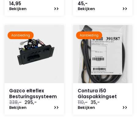
14,95
45,-
Bekijken
Bekijken
Aanbieding
Aanbieding
Gazco eReflex
Contura i50
Besturingssysteem
Glaspakkingset
Oorspronkelijke
Huidige
Oorspronkelijke
Huidige
338,-
295,-
110,-
35,-
Bekijken
prijs
prijs
Bekijken
prijs
prijs
was:
is:
was:
is:
338,-.
295,-.
110,-.
35,-.