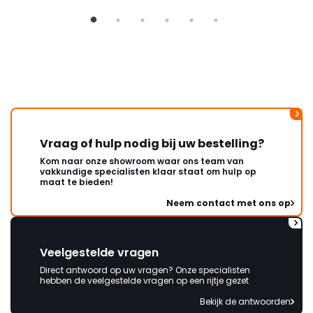
ongeveer een week. Hierdoor
duurt de afhandeling onnodig
lang. Ik hoop dat dit spoedig
wordt opgelost en dat ik op
korte termijn een nieuwe,
onbeschadigde achterwand
mag ontvangen."
Vraag of hulp nodig bij uw bestelling?
Kom naar onze showroom waar ons team van
vakkundige specialisten klaar staat om hulp op
maat te bieden!
Neem contact met ons op
Veelgestelde vragen
Direct antwoord op uw vragen? Onze specialisten
hebben de veelgestelde vragen op een rijtje gezet
Bekijk de antwoorden