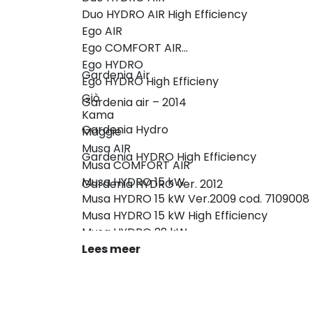
Duo HYDRO AIR High Efficiency
Ego AIR
Ego COMFORT AIR
Ego HYDRO
Gardenia Air
Ego HYDRO High Efficieny
Giò
Gardenia air – 2014
Kama
Gardenia Hydro
Maggie
Musa AIR
Gardenia HYDRO High Efficiency
Musa COMFORT AIR
Musa HYDRO 15 kW
Gardenia HYDRO ver. 2012
Musa HYDRO 15 kW Ver.2009 cod. 7109008
Musa HYDRO 15 kW High Efficiency
Musa HYDRO 22 kW
Musa HYDRO 22 kW High Efficiency
Lees meer
Nasik
Nima
Sagar