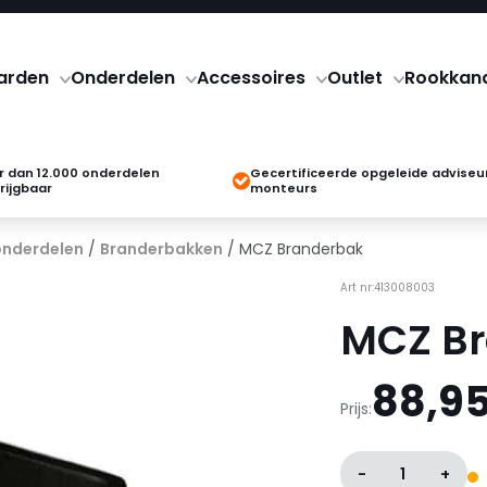
arden
Onderdelen
Accessoires
Outlet
Rookkan
 dan 12.000 onderdelen
Gecertificeerde opgeleide adviseu
rijgbaar
monteurs
onderdelen
/
Branderbakken
/ MCZ Branderbak
Art nr:413008003
MCZ B
88,9
Prijs:
-
1
+