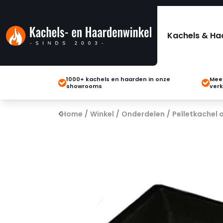
Kachels & Ha
1000+ kachels en haarden in onze
Meer
showrooms
verk
Home
/
Winkel
/
Onderdelen
/
Pelletkachel 