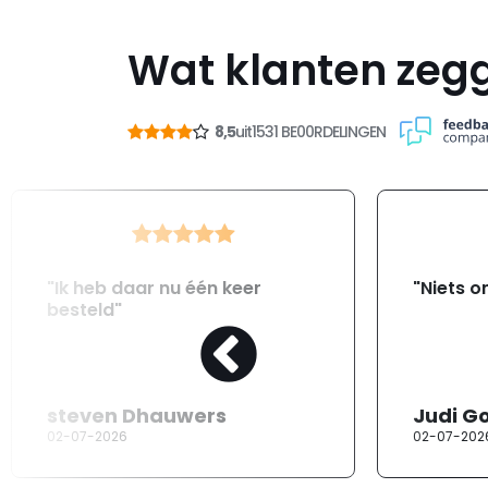
Wat klanten zeg
8,5
uit
1531 BE00RDELINGEN
"Ik heb daar nu één keer
"Niets o
besteld"
steven Dhauwers
Judi G
02-07-2026
02-07-202