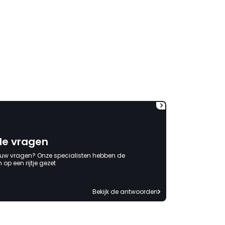
mailwisselingen zit telkens
ongeveer een week. Hierdoor
duurt de afhandeling onnodig
lang. Ik hoop dat dit spoedig
wordt opgelost en dat ik op
korte termijn een nieuwe,
onbeschadigde achterwand
mag ontvangen."
de vragen
 uw vragen? Onze specialisten hebben de
op een rijtje gezet
Bekijk de antwoorden