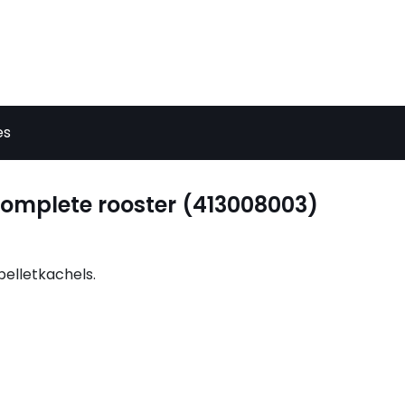
es
complete rooster (413008003)
pelletkachels.