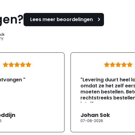
gen?
Lees meer beoordelingen
ntvangen "
"Levering duurt heel l
omdat ze het zelf eer
moeten bestellen. Bete
rechtstreeks bestellen
jotul"
oddijn
Johan Sok
6
07-08-2026