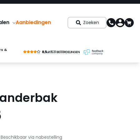
alen
Aanbiedingen
Zoeken
rs &
8,5
uit
1531 BE00RDELINGEN
randerbak
5
Beschikbaar via nabestelling