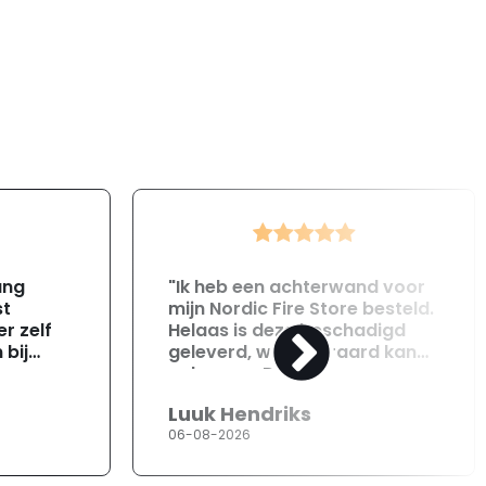
ang
"Ik heb een achterwand voor
st
mijn Nordic Fire Store besteld.
r zelf
Helaas is deze beschadigd
 bij
geleverd, wat uiteraard kan
gebeuren. Direct na
ontvangst heb ik contact
Luuk Hendriks
opgenomen met de
06-08-2026
klantenservice. Helaas
verloopt de communicatie
erg moeizaam; tussen de e-