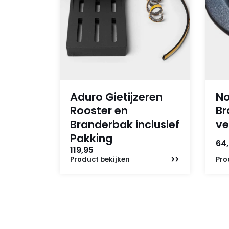
Vivo 80 Pellet Comfort Air – 2012
Vivo 80 Pellet Hydro
Vivo 85 Pellet Hydro
Yari AIR
Yari MULTIAIR
Aduro Gietijzeren
No
Rooster en
Br
Branderbak inclusief
ve
Pakking
64
119,95
Product
bekijken
Pro