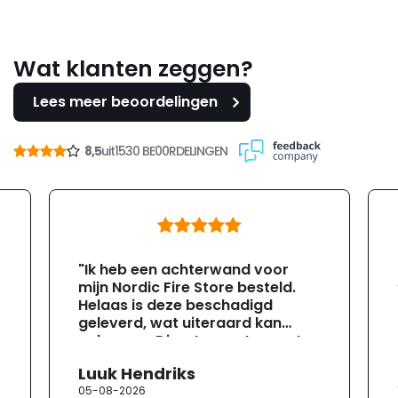
Wat klanten zeggen?
Lees meer beoordelingen
8,5
uit
1530 BE00RDELINGEN
"Ik heb een achterwand voor
mijn Nordic Fire Store besteld.
Helaas is deze beschadigd
geleverd, wat uiteraard kan
gebeuren. Direct na ontvangst
heb ik contact opgenomen met
Luuk Hendriks
de klantenservice. Helaas
05-08-2026
verloopt de communicatie erg