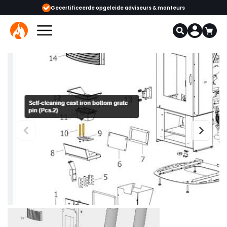
ceerde opgeleide adviseurs & monteurs
1000+ kachels en haarden in onz