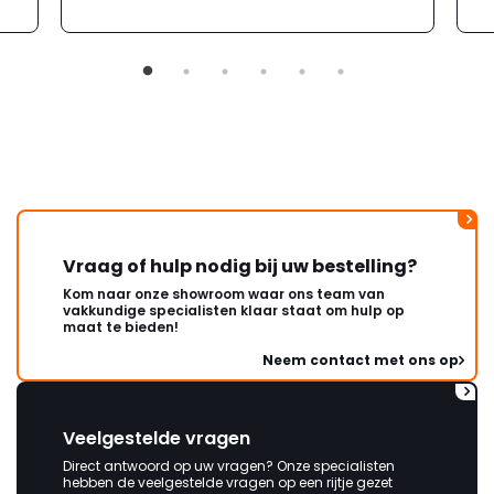
moeizaam; tussen de e-
mailwisselingen zit telkens
ongeveer een week. Hierdoor
duurt de afhandeling onnodig
lang. Ik hoop dat dit spoedig
wordt opgelost en dat ik op
korte termijn een nieuwe,
onbeschadigde achterwand
mag ontvangen."
Vraag of hulp nodig bij uw bestelling?
Kom naar onze showroom waar ons team van
vakkundige specialisten klaar staat om hulp op
maat te bieden!
Neem contact met ons op
Veelgestelde vragen
Direct antwoord op uw vragen? Onze specialisten
hebben de veelgestelde vragen op een rijtje gezet