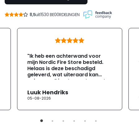
8,5
uit
1530 BE00RDELINGEN
"Ik heb een achterwand voor
mijn Nordic Fire Store besteld.
Helaas is deze beschadigd
geleverd, wat uiteraard kan
gebeuren. Direct na ontvangst
heb ik contact opgenomen met
Luuk Hendriks
de klantenservice. Helaas
05-08-2026
verloopt de communicatie erg
moeizaam; tussen de e-
mailwisselingen zit telkens
ongeveer een week. Hierdoor
duurt de afhandeling onnodig
lang. Ik hoop dat dit spoedig
wordt opgelost en dat ik op