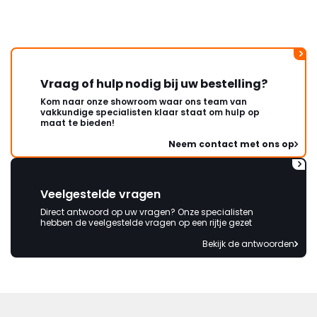
korte termijn een nieuwe,
onbeschadigde achterwand
mag ontvangen."
Vraag of hulp nodig bij uw bestelling?
Kom naar onze showroom waar ons team van
vakkundige specialisten klaar staat om hulp op
maat te bieden!
Neem contact met ons op
Veelgestelde vragen
Direct antwoord op uw vragen? Onze specialisten
hebben de veelgestelde vragen op een rijtje gezet
Bekijk de antwoorden