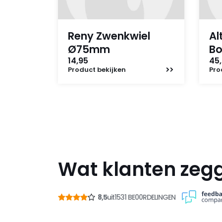
Reny Zwenkwiel
Al
Ø75mm
B
14,95
45,
Product
bekijken
Pro
Wat klanten zeg
8,5
uit
1531 BE00RDELINGEN