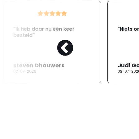
"Ik heb daar nu één keer
"Niets o
besteld"
steven Dhauwers
Judi G
02-07-2026
02-07-202