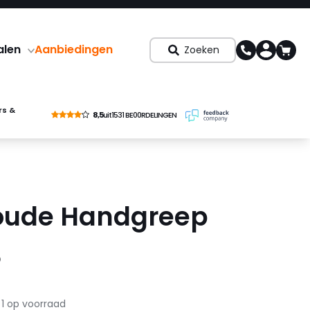
alen
Aanbiedingen
Zoeken
rs &
8,5
uit
1531 BE00RDELINGEN
oude Handgreep
3
1 op voorraad