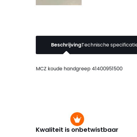
Beschrijving
Technische specificati
MCZ koude handgreep 41400951500
Kwaliteit is onbetwistbaar