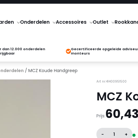
arden
Onderdelen
Accessoires
Outlet
Rookkan
 dan 12.000 onderdelen
Gecertificeerde opgeleide adviseu
rijgbaar
monteurs
onderdelen
/ MCZ Koude Handgreep
Art nr:41400951500
MCZ K
60,4
Prijs:
-
1
+