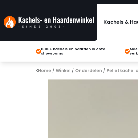
Kachels & Ha
1000+ kachels en haarden in onze
Meer
showrooms
verk
Home
/
Winkel
/
Onderdelen
/
Pelletkachel 