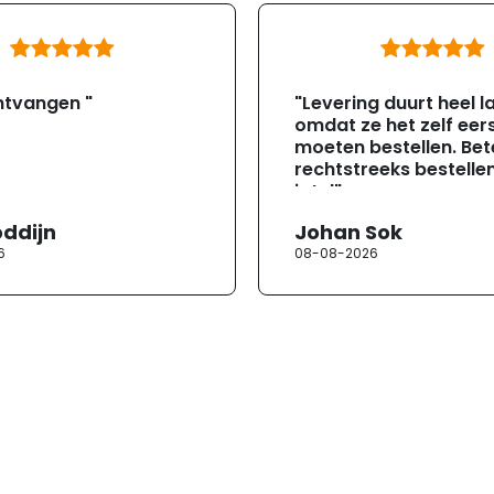
ntvangen "
"Levering duurt heel l
omdat ze het zelf eer
moeten bestellen. Bete
rechtstreeks bestellen
jotul"
oddijn
Johan Sok
6
08-08-2026