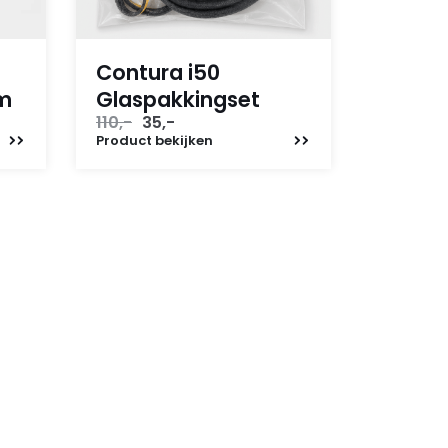
Contura i50
em
Glaspakkingset
Oorspronkelijke
Huidige
110,-
35,-
prijs
prijs
Product
bekijken
was:
is:
110,-.
35,-.