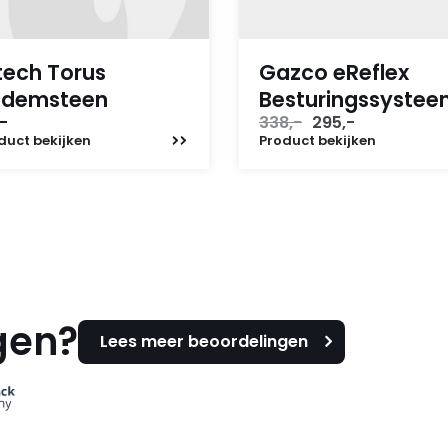
tech Torus
Gazco eReflex
odemsteen
Besturingssyste
Oorspronkelijke
Huidige
-
338,-
295,-
prijs
prijs
duct
bekijken
Product
bekijken
was:
is:
338,-.
295,-.
gen?
Lees meer beoordelingen