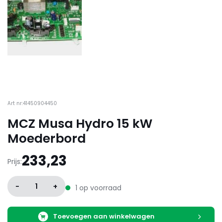
Art nr:41450904450
MCZ Musa Hydro 15 kW
Moederbord
233,23
Prijs:
-
1
+
1 op voorraad
Toevoegen aan winkelwagen