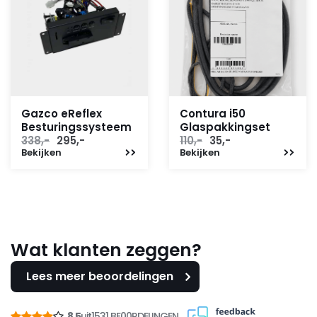
Gazco eReflex
Contura i50
Besturingssysteem
Glaspakkingset
Oorspronkelijke
Huidige
Oorspronkelijke
Huidige
338,-
295,-
110,-
35,-
Bekijken
prijs
prijs
Bekijken
prijs
prijs
was:
is:
was:
is:
338,-.
295,-.
110,-.
35,-.
Wat klanten zeggen?
Lees meer beoordelingen
8,5
uit
1531 BE00RDELINGEN