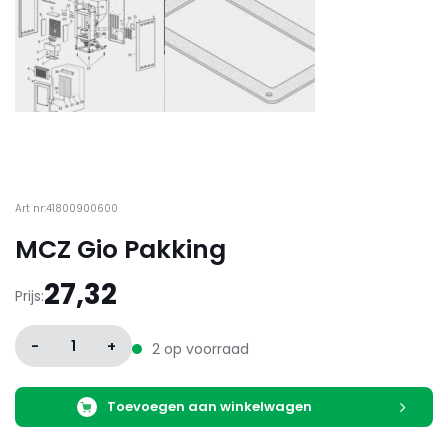
Art nr:41800900600
MCZ Gio Pakking
27,32
Prijs:
-
1
+
2 op voorraad
Toevoegen aan winkelwagen