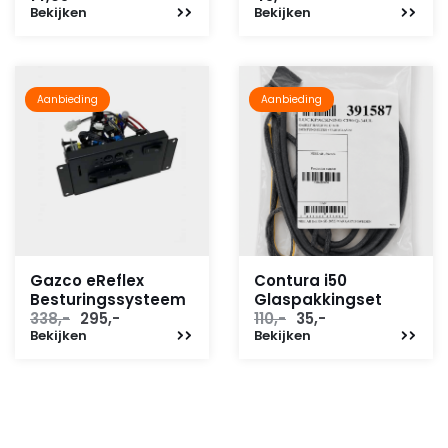
Bekijken
Bekijken
Aanbieding
Aanbieding
Gazco eReflex
Contura i50
Besturingssysteem
Glaspakkingset
Oorspronkelijke
Huidige
Oorspronkelijke
Huidige
338,-
295,-
110,-
35,-
Bekijken
prijs
prijs
Bekijken
prijs
prijs
was:
is:
was:
is:
338,-.
295,-.
110,-.
35,-.