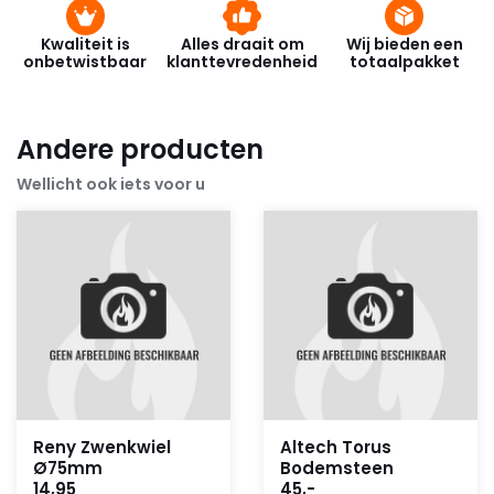
Kwaliteit is
Alles draait om
Wij bieden een
onbetwistbaar
klanttevredenheid
totaalpakket
Andere producten
Wellicht ook iets voor u
Reny Zwenkwiel
Altech Torus
Ø75mm
Bodemsteen
14,95
45,-