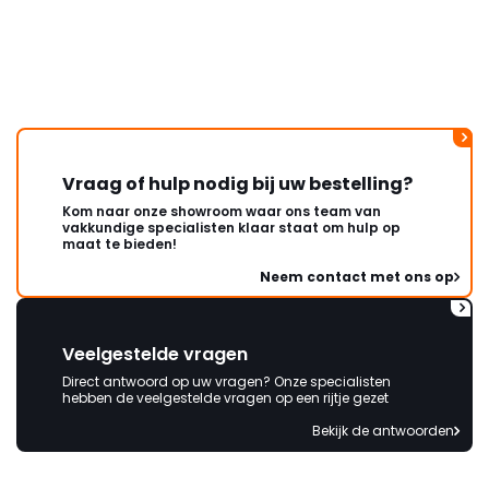
duurt de afhandeling onnodig
lang. Ik hoop dat dit spoedig
wordt opgelost en dat ik op
korte termijn een nieuwe,
onbeschadigde achterwand
mag ontvangen."
Vraag of hulp nodig bij uw bestelling?
Kom naar onze showroom waar ons team van
vakkundige specialisten klaar staat om hulp op
maat te bieden!
Neem contact met ons op
Veelgestelde vragen
Direct antwoord op uw vragen? Onze specialisten
hebben de veelgestelde vragen op een rijtje gezet
Bekijk de antwoorden