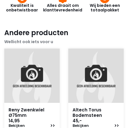
Kwaliteit is
Alles draait om
Wij bieden een
onbetwistbaar
klanttevredenheid
totaalpakket
Andere producten
Wellicht ook iets voor u
Reny Zwenkwiel
Altech Torus
Ø75mm
Bodemsteen
14,95
45,-
Bekijken
Bekijken