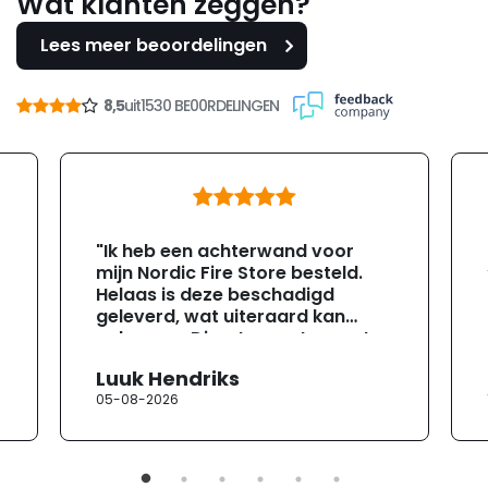
Wat klanten zeggen?
Lees meer beoordelingen
8,5
uit
1530 BE00RDELINGEN
"Ik heb een achterwand voor
mijn Nordic Fire Store besteld.
Helaas is deze beschadigd
geleverd, wat uiteraard kan
gebeuren. Direct na ontvangst
heb ik contact opgenomen met
Luuk Hendriks
de klantenservice. Helaas
05-08-2026
verloopt de communicatie erg
moeizaam; tussen de e-
mailwisselingen zit telkens
ongeveer een week. Hierdoor