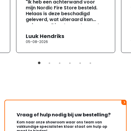
"Ik heb een achterwand voor
mijn Nordic Fire Store besteld.
Helaas is deze beschadigd
geleverd, wat uiteraard kan
gebeuren. Direct na ontvangst
heb ik contact opgenomen met
Luuk Hendriks
de klantenservice. Helaas
05-08-2026
verloopt de communicatie erg
moeizaam; tussen de e-
mailwisselingen zit telkens
ongeveer een week. Hierdoor
duurt de afhandeling onnodig
lang. Ik hoop dat dit spoedig
wordt opgelost en dat ik op
korte termijn een nieuwe,
onbeschadigde achterwand
mag ontvangen."
Vraag of hulp nodig bij uw bestelling?
Kom naar onze showroom waar ons team van
vakkundige specialisten klaar staat om hulp op
maat te bieden!