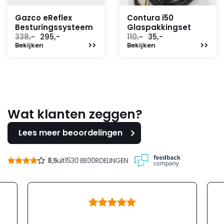
Gazco eReflex
Contura i50
Besturingssysteem
Glaspakkingset
Oorspronkelijke
Huidige
Oorspronkelijke
Huidige
338,-
295,-
110,-
35,-
Bekijken
prijs
prijs
Bekijken
prijs
prijs
was:
is:
was:
is:
338,-.
295,-.
110,-.
35,-.
Wat klanten zeggen?
Lees meer beoordelingen
8,5
uit
1530 BE00RDELINGEN