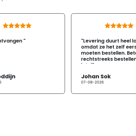
ntvangen "
"Levering duurt heel l
omdat ze het zelf eer
moeten bestellen. Bete
rechtstreeks bestellen
jotul"
oddijn
Johan Sok
6
07-08-2026