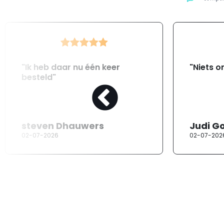
"Ik heb daar nu één keer
"Niets o
besteld"
steven Dhauwers
Judi G
02-07-2026
02-07-202