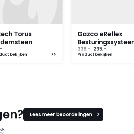
tech Torus
Gazco eReflex
odemsteen
Besturingssyste
Oorspronkelijke
Huidige
-
338,-
295,-
prijs
prijs
duct
bekijken
Product
bekijken
was:
is:
338,-.
295,-.
gen?
Lees meer beoordelingen