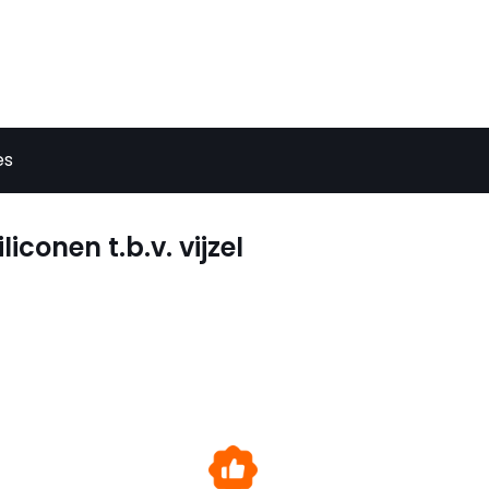
es
iconen t.b.v. vijzel