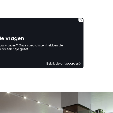
onbeschadigde achterwand
mag ontvangen."
de vragen
 uw vragen? Onze specialisten hebben de
op een rijtje gezet
Bekijk de antwoorden