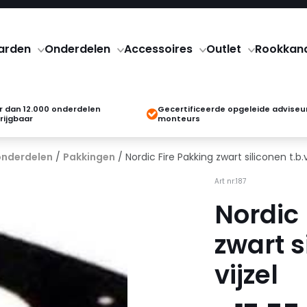
arden
Onderdelen
Accessoires
Outlet
Rookkan
 dan 12.000 onderdelen
Gecertificeerde opgeleide adviseu
rijgbaar
monteurs
onderdelen
/
Pakkingen
/ Nordic Fire Pakking zwart siliconen t.b.v.
Art nr:187
Nordic 
zwart s
vijzel