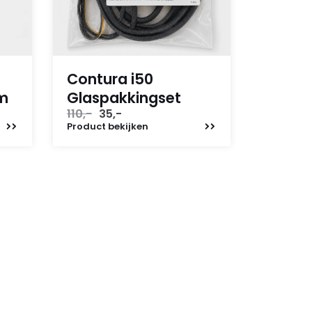
Contura i50
em
Glaspakkingset
Oorspronkelijke
Huidige
110,-
35,-
prijs
prijs
Product
bekijken
was:
is:
110,-.
35,-.