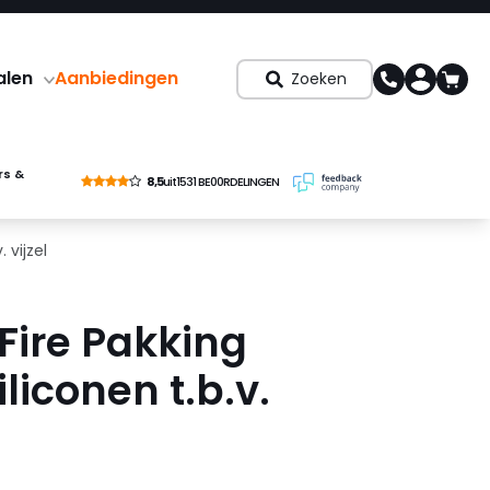
alen
Aanbiedingen
Zoeken
rs &
8,5
uit
1531 BE00RDELINGEN
 vijzel
Fire Pakking
iliconen t.b.v.