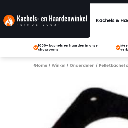
Kachels & Ha
1000+ kachels en haarden in onze
Meer
showrooms
verk
Home
/
Winkel
/
Onderdelen
/
Pelletkachel 