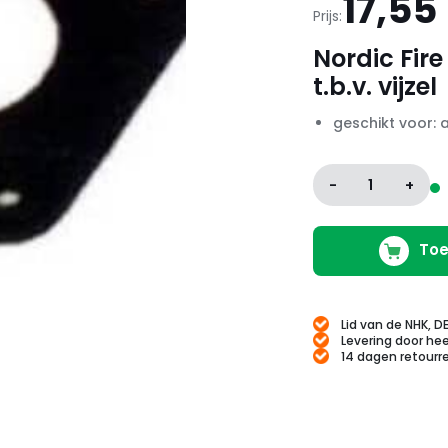
17,55
Prijs:
Nordic Fire
t.b.v. vijzel
geschikt voor: a
-
1
+
Toe
Lid van de NHK, D
Levering door hee
14 dagen retourr