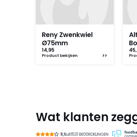
Reny Zwenkwiel
Al
Ø75mm
B
14,95
45,
Product
bekijken
Pro
Wat klanten zeg
8,5
uit
1531 BE00RDELINGEN