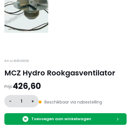
Art nr:414508016
MCZ Hydro Rookgasventilator
426,60
Prijs:
-
1
+
Beschikbaar via nabestelling
Toevoegen aan winkelwagen