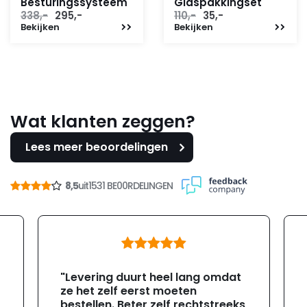
Besturingssysteem
Glaspakkingset
Oorspronkelijke
Huidige
Oorspronkelijke
Huidige
338,-
295,-
110,-
35,-
Bekijken
prijs
prijs
Bekijken
prijs
prijs
was:
is:
was:
is:
338,-.
295,-.
110,-.
35,-.
Wat klanten zeggen?
Lees meer beoordelingen
8,5
uit
1531 BE00RDELINGEN
"Levering duurt heel lang omdat
ze het zelf eerst moeten
bestellen. Beter zelf rechtstreeks