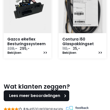
Gazco eReflex
Contura i50
Besturingssysteem
Glaspakkingset
Oorspronkelijke
Huidige
Oorspronkelijke
Huidige
338,-
295,-
110,-
35,-
Bekijken
prijs
prijs
Bekijken
prijs
prijs
was:
is:
was:
is:
338,-.
295,-.
110,-.
35,-.
Wat klanten zeggen?
Lees meer beoordelingen
8,5
uit
1530 BE00RDELINGEN