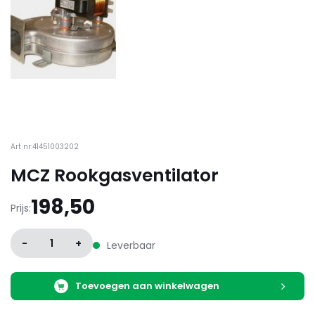
Art nr:41451003202
MCZ Rookgasventilator
198,50
Prijs:
-
1
+
Leverbaar
Toevoegen aan winkelwagen