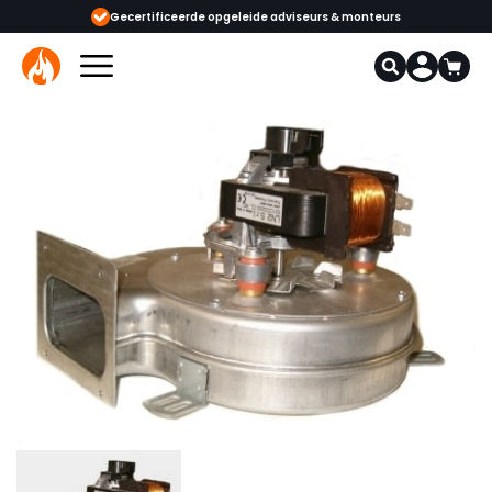
Gecertificeerde opgeleide adviseurs & monteurs
1000+ kachels en 