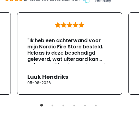
"Ik heb een achterwand voor
mijn Nordic Fire Store besteld.
Helaas is deze beschadigd
geleverd, wat uiteraard kan
gebeuren. Direct na ontvangst
heb ik contact opgenomen met
Luuk Hendriks
de klantenservice. Helaas
05-08-2026
verloopt de communicatie erg
moeizaam; tussen de e-
mailwisselingen zit telkens
ongeveer een week. Hierdoor
duurt de afhandeling onnodig
lang. Ik hoop dat dit spoedig
wordt opgelost en dat ik op
korte termijn een nieuwe,
onbeschadigde achterwand