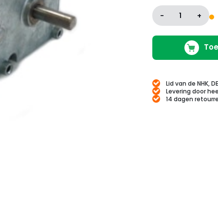
-
1
+
Toe
Lid van de NHK, D
Levering door hee
14 dagen retourr