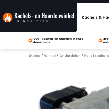
Kachels & Ha
1000+ kachels en haarden in onze
Meer
showrooms
verk
Home
/
Winkel
/
Onderdelen
/
Pelletkachel 