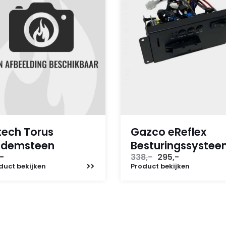
tech Torus
Gazco eReflex
odemsteen
Besturingssyste
Oorspronkelijke
Huidige
-
338,-
295,-
prijs
prijs
duct
bekijken
Product
bekijken
was:
is:
338,-.
295,-.