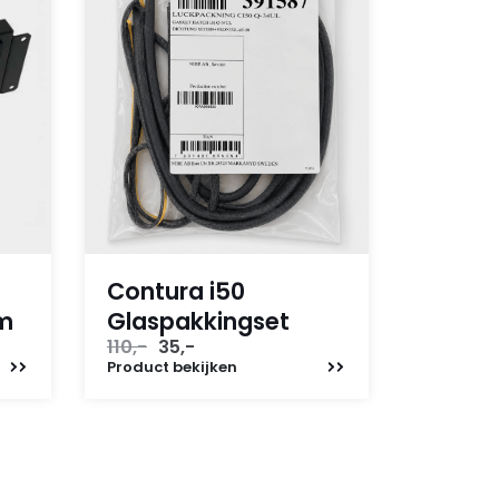
Contura i50
em
Glaspakkingset
Oorspronkelijke
Huidige
110,-
35,-
prijs
prijs
Product
bekijken
was:
is:
110,-.
35,-.