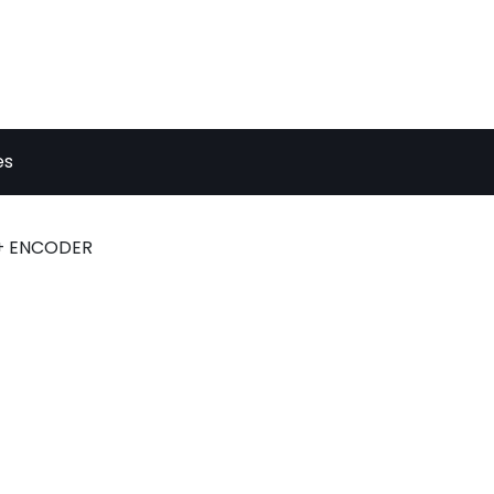
es
 + ENCODER