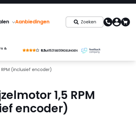
alen
Aanbiedingen
Zoeken
rs &
8,5
uit
1531 BE00RDELINGEN
5 RPM (inclusief encoder)
jzelmotor 1,5 RPM
ief encoder)