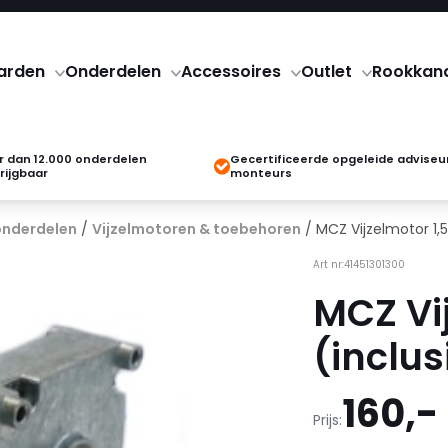
arden
Onderdelen
Accessoires
Outlet
Rookkan
 dan 12.000 onderdelen
Gecertificeerde opgeleide adviseu
rijgbaar
monteurs
onderdelen
/
Vijzelmotoren & toebehoren
/ MCZ Vijzelmotor 1,
Art nr:41451301300
MCZ Vi
(inclus
160,-
Prijs: