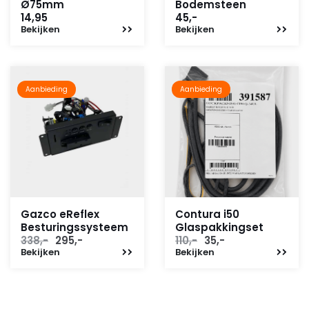
Ø75mm
Bodemsteen
14,95
45,-
Bekijken
Bekijken
Aanbieding
Aanbieding
Gazco eReflex
Contura i50
Besturingssysteem
Glaspakkingset
Oorspronkelijke
Huidige
Oorspronkelijke
Huidige
338,-
295,-
110,-
35,-
Bekijken
prijs
prijs
Bekijken
prijs
prijs
was:
is:
was:
is:
338,-.
295,-.
110,-.
35,-.