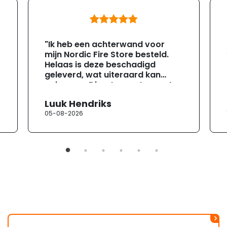
"Ik heb een achterwand voor
mijn Nordic Fire Store besteld.
Helaas is deze beschadigd
geleverd, wat uiteraard kan
gebeuren. Direct na ontvangst
heb ik contact opgenomen met
Luuk Hendriks
de klantenservice. Helaas
05-08-2026
verloopt de communicatie erg
moeizaam; tussen de e-
mailwisselingen zit telkens
ongeveer een week. Hierdoor
duurt de afhandeling onnodig
lang. Ik hoop dat dit spoedig
wordt opgelost en dat ik op
korte termijn een nieuwe,
onbeschadigde achterwand
mag ontvangen."