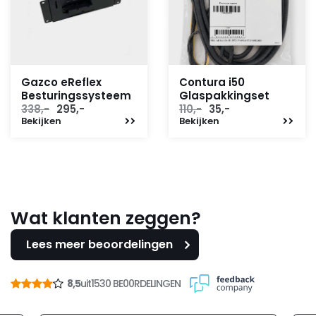
Gazco eReflex
Contura i50
Besturingssysteem
Glaspakkingset
Oorspronkelijke
Huidige
Oorspronkelijke
Huidige
338,-
295,-
110,-
35,-
Bekijken
prijs
prijs
Bekijken
prijs
prijs
was:
is:
was:
is:
338,-.
295,-.
110,-.
35,-.
Wat klanten zeggen?
Lees meer beoordelingen
8,5
uit
1530 BE00RDELINGEN