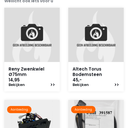
Wellicht ook iets voor u
Reny Zwenkwiel
Altech Torus
Ø75mm
Bodemsteen
14,95
45,-
Bekijken
Bekijken
Aanbieding
Aanbieding