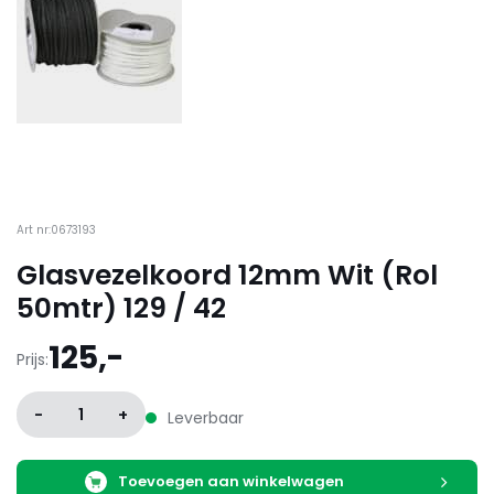
Art nr:0673193
Glasvezelkoord 12mm Wit (Rol
50mtr) 129 / 42
125,-
Prijs:
-
1
+
Leverbaar
Toevoegen aan winkelwagen