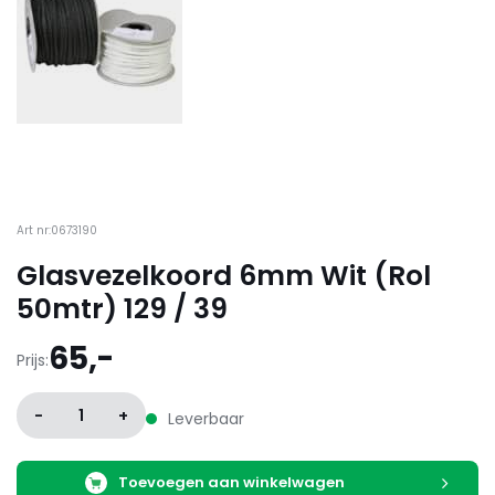
Art nr:0673190
Glasvezelkoord 6mm Wit (Rol
50mtr) 129 / 39
65,-
Prijs:
-
1
+
Leverbaar
Toevoegen aan winkelwagen