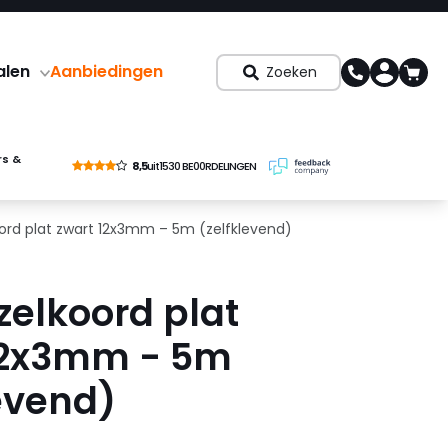
alen
Aanbiedingen
Zoeken
rs &
8,5
uit
1530 BE00RDELINGEN
ord plat zwart 12x3mm – 5m (zelfklevend)
zelkoord plat
12x3mm - 5m
evend)