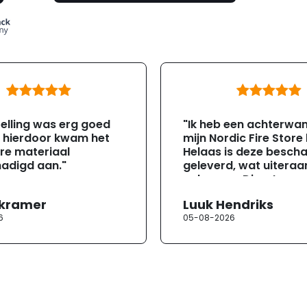
elling was erg goed
"Ik heb een achterwa
, hierdoor kwam het
mijn Nordic Fire Store
re materiaal
Helaas is deze besch
adigd aan."
geleverd, wat uiteraa
gebeuren. Direct na
ontvangst heb ik con
 kramer
Luuk Hendriks
opgenomen met de
6
05-08-2026
klantenservice. Helaa
verloopt de communi
erg moeizaam; tussen
mailwisselingen zit te
ongeveer een week. H
duurt de afhandeling
lang. Ik hoop dat dit spoedig