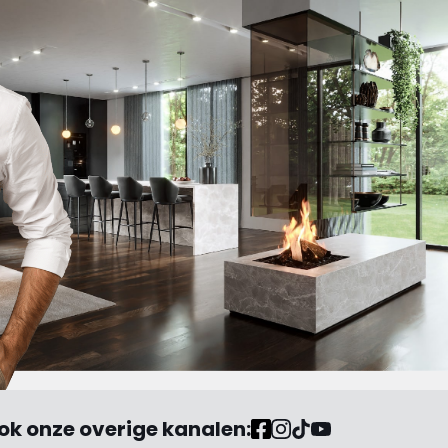
genomen wordt. Ben al
benieuwd naar het antwoord
waarin de schuld bij anderen
of mijzelf wordt neergelegd. "
ok onze overige kanalen: