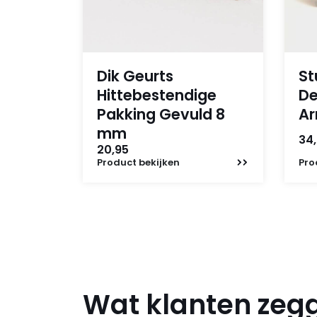
Dik Geurts
St
Hittebestendige
De
Pakking Gevuld 8
A
mm
34
20,95
Product
bekijken
Pro
Wat klanten zeg