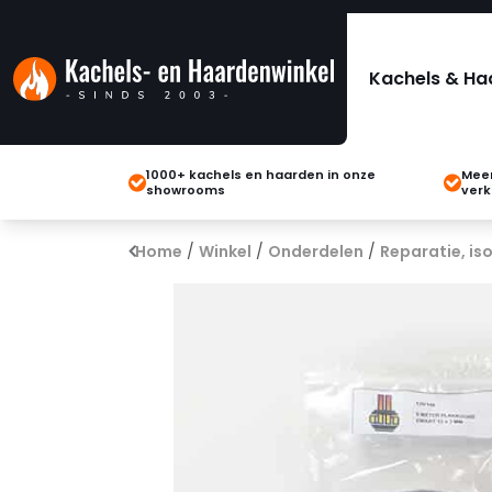
Kachels & Ha
1000+ kachels en haarden in onze
Meer
showrooms
verk
Home
/
Winkel
/
Onderdelen
/
Reparatie, iso