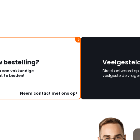
wordt opgelost en dat
korte termijn een nie
onbeschadigde acht
mag ontvangen."
w bestelling?
Veelgestel
 van vakkundige
Direct antwoord op
t te bieden!
veelgestelde vragen 
Neem contact met ons op