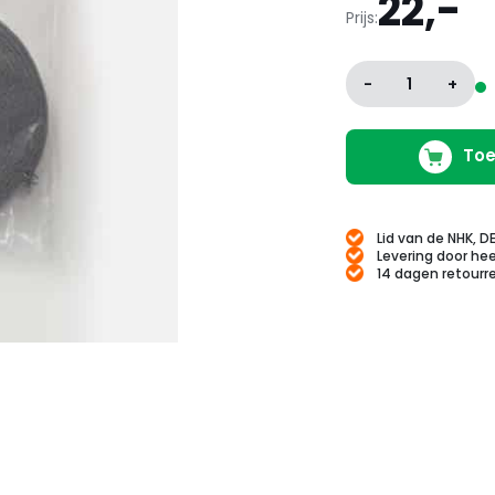
22,-
Prijs:
-
1
+
Toe
Lid van de NHK, D
Levering door hee
14 dagen retourr