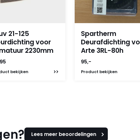
uv 21-125
Spartherm
urdichting voor
Deurafdichting vo
rmatuur 2230mm
Arte 3RL-80h
,95
95,-
duct
bekijken
Product
bekijken
gen?
Lees meer beoordelingen