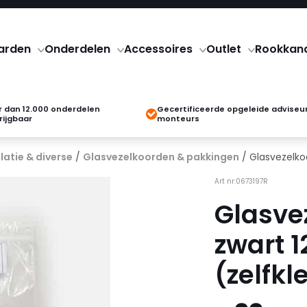
arden
Onderdelen
Accessoires
Outlet
Rookkan
 dan 12.000 onderdelen
Gecertificeerde opgeleide adviseu
rijgbaar
monteurs
latie & diverse
/
Glasvezelkoorden & pakkingen
/ Glasvezelko
Art nr:0673197R
Glasve
zwart 
(zelfkl