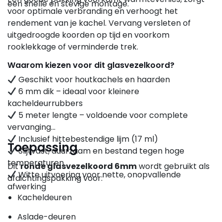
een snelle en stevige montage.
voor optimale verbranding en verhoogt het
rendement van je kachel. Vervang versleten of
uitgedroogde koorden op tijd en voorkom
rooklekkage of verminderde trek.
Waarom kiezen voor dit glasvezelkoord?
Geschikt voor houtkachels en haarden
6 mm dik – ideaal voor kleinere
kacheldeurrubbers
5 meter lengte – voldoende voor complete
vervanging
Inclusief hittebestendige lijm (17 ml)
Toepassing
Slijtvast, duurzaam en bestand tegen hoge
temperaturen
Dit
ronde glasvezelkoord 6mm
wordt gebruikt als
Witte uitvoering voor nette, onopvallende
afdichtingspakking voor:
afwerking
Kacheldeuren
Aslade-deuren