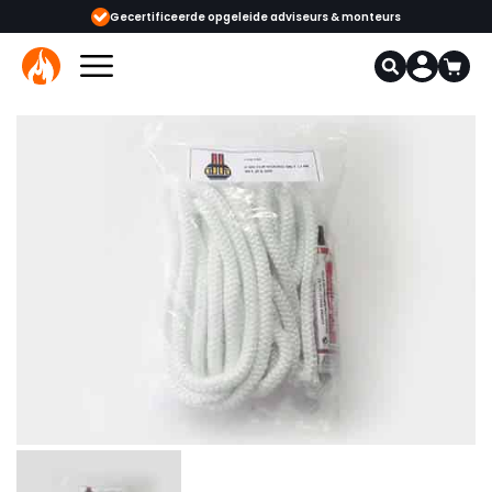
opgeleide adviseurs & monteurs
1000+ kachels en haarden in onze showr