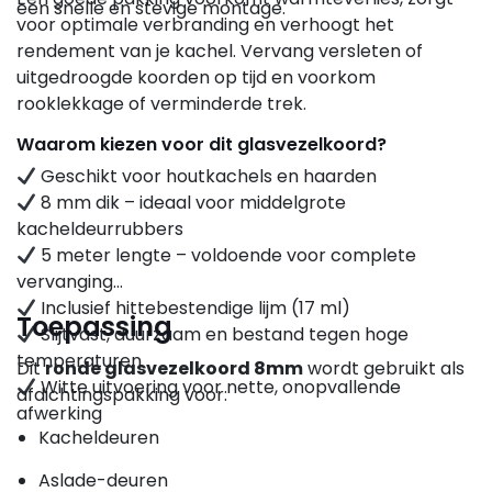
een snelle en stevige montage.
voor optimale verbranding en verhoogt het
rendement van je kachel. Vervang versleten of
uitgedroogde koorden op tijd en voorkom
rooklekkage of verminderde trek.
Waarom kiezen voor dit glasvezelkoord?
Geschikt voor houtkachels en haarden
8 mm dik – ideaal voor middelgrote
kacheldeurrubbers
5 meter lengte – voldoende voor complete
vervanging
Inclusief hittebestendige lijm (17 ml)
Toepassing
Slijtvast, duurzaam en bestand tegen hoge
temperaturen
Dit
ronde glasvezelkoord 8mm
wordt gebruikt als
Witte uitvoering voor nette, onopvallende
afdichtingspakking voor:
afwerking
Kacheldeuren
Aslade-deuren