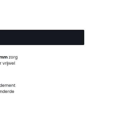
0 mm
zorg
 vrijwel
endement
inderde