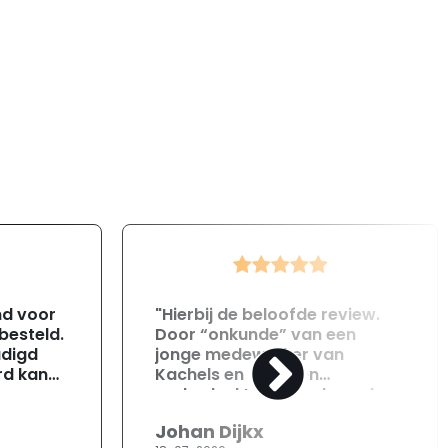
nd voor
"Hierbij de beloofde review.
 besteld.
Door “onkunde” van een
adigd
jonge medewerker van
rd kan
Kachels en Haarden
onderdeel te laat geleverd
tact
ondanks 6 keer gevraagd te
Johan Dijkx
hebben of ze zeker wisten dat