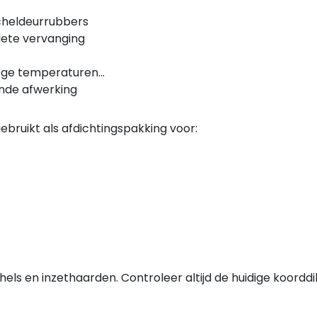
acheldeurrubbers
lete vervanging
hoge temperaturen
ende afwerking
bruikt als afdichtingspakking voor:
els en inzethaarden. Controleer altijd de huidige koorddi