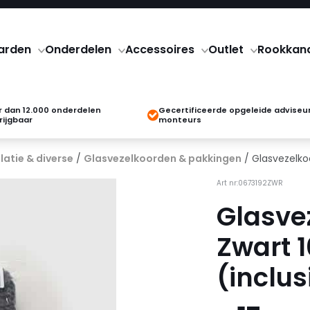
arden
Onderdelen
Accessoires
Outlet
Rookkan
 dan 12.000 onderdelen
Gecertificeerde opgeleide adviseu
rijgbaar
monteurs
latie & diverse
/
Glasvezelkoorden & pakkingen
/ Glasvezelko
Art nr:0673192ZWR
Glasve
Zwart 
(inclus