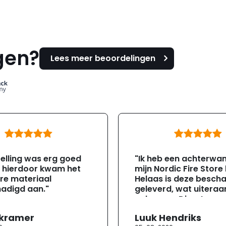
gen?
Lees meer beoordelingen
elling was erg goed
"Ik heb een achterwa
, hierdoor kwam het
mijn Nordic Fire Store
re materiaal
Helaas is deze besch
adigd aan."
geleverd, wat uiteraa
gebeuren. Direct na
ontvangst heb ik con
 kramer
Luuk Hendriks
opgenomen met de