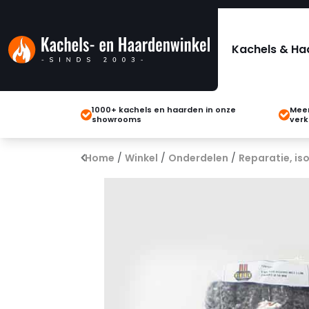
Kachels & Ha
1000+ kachels en haarden in onze
Meer
showrooms
verk
Home
/
Winkel
/
Onderdelen
/
Reparatie, iso