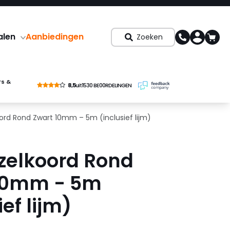
alen
Aanbiedingen
Zoeken
rs &
8,5
uit
1530 BE00RDELINGEN
ord Rond Zwart 10mm – 5m (inclusief lijm)
zelkoord Rond
10mm - 5m
ief lijm)