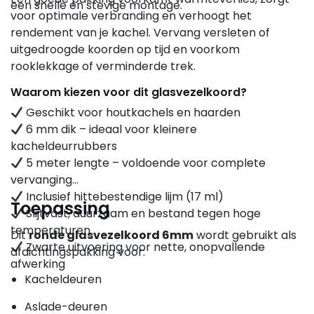
een snelle en stevige montage.
voor optimale verbranding en verhoogt het
rendement van je kachel. Vervang versleten of
uitgedroogde koorden op tijd en voorkom
rooklekkage of verminderde trek.
Waarom kiezen voor dit glasvezelkoord?
Geschikt voor houtkachels en haarden
6 mm dik – ideaal voor kleinere
kacheldeurrubbers
5 meter lengte – voldoende voor complete
vervanging
Inclusief hittebestendige lijm (17 ml)
Toepassing
Slijtvast, duurzaam en bestand tegen hoge
temperaturen
Dit
ronde glasvezelkoord 6mm
wordt gebruikt als
Zwarte uitvoering voor nette, onopvallende
afdichtingspakking voor:
afwerking
Kacheldeuren
Aslade-deuren