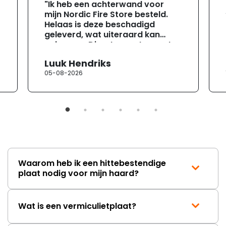
"Ik heb een achterwand voor
mijn Nordic Fire Store besteld.
Helaas is deze beschadigd
geleverd, wat uiteraard kan
gebeuren. Direct na ontvangst
heb ik contact opgenomen met
Luuk Hendriks
de klantenservice. Helaas
05-08-2026
verloopt de communicatie erg
moeizaam; tussen de e-
mailwisselingen zit telkens
ongeveer een week. Hierdoor
duurt de afhandeling onnodig
lang. Ik hoop dat dit spoedig
wordt opgelost en dat ik op
korte termijn een nieuwe,
onbeschadigde achterwand
Waarom heb ik een hittebestendige
mag ontvangen."
plaat nodig voor mijn haard?
Wat is een vermiculietplaat?