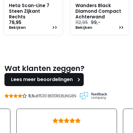
Heta Scan-Line 7
Wanders Black
Steen Zijkant
Diamond Compact
Rechts
Achterwand
Oorspronkelijke
Huidige
79,95
112,95
99,-
Bekijken
Bekijken
prijs
prijs
was:
is:
112,95.
99,-.
Wat klanten zeggen?
Lees meer beoordelingen
8,5
uit
1530 BE00RDELINGEN