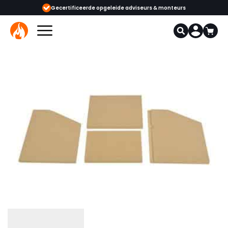
ijgbaar
Gecertificeerde opgeleide adviseurs & monteurs
1000+