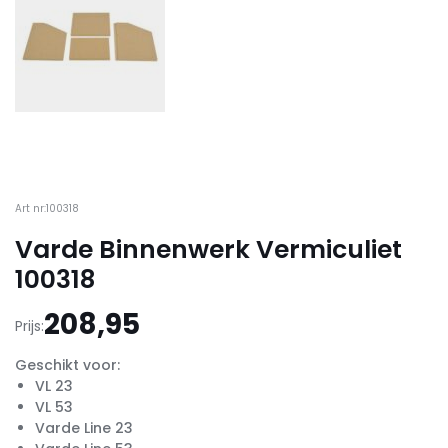
Art nr:100318
Varde Binnenwerk Vermiculiet
100318
208,95
Prijs:
Geschikt voor:
VL 23
VL 53
Varde Line 23