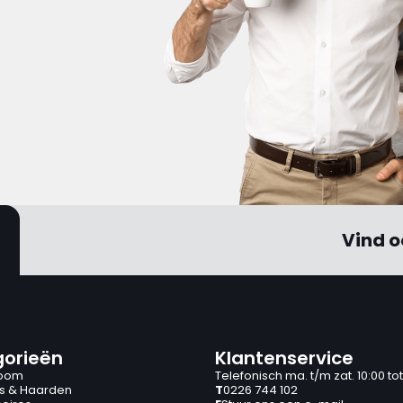
Vind o
orieën
Klantenservice
oom
Telefonisch ma. t/m zat. 10:00 tot
s & Haarden
T
0226 744 102