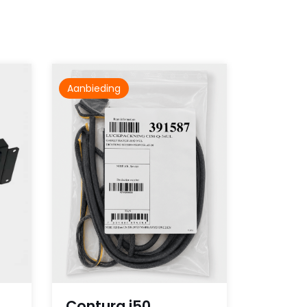
Aanbieding
Contura i50