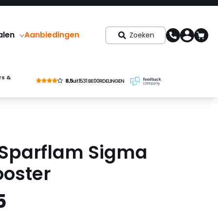
alen
Aanbiedingen
Zoeken
rs &
8,5
uit
1531 BE00RDELINGEN
Sparflam Sigma
ooster
5