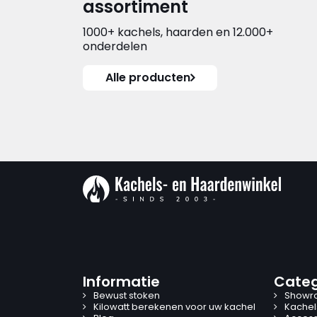
assortiment
1000+ kachels, haarden en 12.000+
onderdelen
Alle producten
Informatie
Categ
Bewust stoken
Showr
Kilowatt berekenen voor uw kachel
Kachel