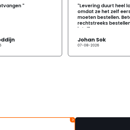
ntvangen "
"Levering duurt heel l
omdat ze het zelf eer
moeten bestellen. Bete
rechtstreeks bestellen
jotul"
oddijn
Johan Sok
6
07-08-2026