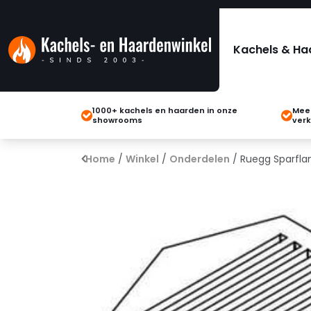
Kachels & Ha
1000+ kachels en haarden in onze
Meer
showrooms
verk
Home
/
Winkel
/
Onderdelen
/ Ruegg Sparfla