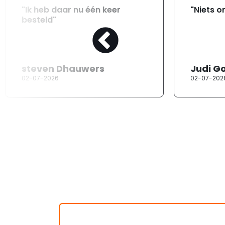
"Ik heb daar nu één keer
"Niets o
besteld"
steven Dhauwers
Judi G
02-07-2026
02-07-202