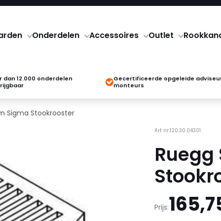
arden
Onderdelen
Accessoires
Outlet
Rookkan
 dan 12.000 onderdelen
Gecertificeerde opgeleide adviseu
rijgbaar
monteurs
m Sigma Stookrooster
Art nr:120.30.04301
Ruegg 
Stookr
165,7
Prijs: