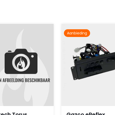
Aanbieding
tech Torus
Gazco eReflex