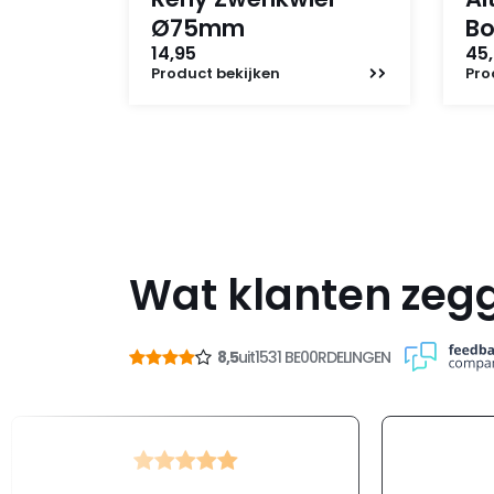
Ø75mm
B
14,95
45,
Product
bekijken
Pro
Wat klanten zeg
8,5
uit
1531 BE00RDELINGEN