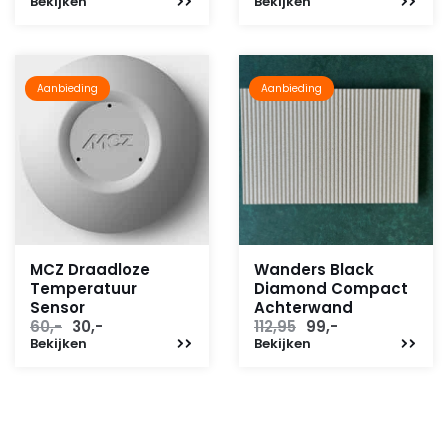
Bekijken
prijs
prijs
Bekijken
prijs
prijs
was:
is:
was:
is:
338,-.
295,-.
110,-.
35,-.
Aanbieding
Aanbieding
MCZ Draadloze
Wanders Black
Temperatuur
Diamond Compact
Sensor
Achterwand
Oorspronkelijke
Huidige
Oorspronkelijke
Huidige
60,-
30,-
112,95
99,-
Bekijken
prijs
prijs
Bekijken
prijs
prijs
was:
is:
was:
is:
60,-.
30,-.
112,95.
99,-.