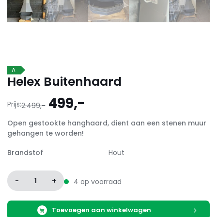
A
Helex Buitenhaard
Oorspronkelijke
Huidige
499,-
Prijs:
2.499,-
prijs
prijs
Open gestookte hanghaard, dient aan een stenen muur
was:
is:
gehangen te worden!
2.499,-.
499,-.
Brandstof
Hout
-
1
+
4 op voorraad
Toevoegen aan winkelwagen