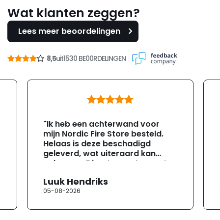
Wat klanten zeggen?
Lees meer beoordelingen
8,5
uit
1530 BE00RDELINGEN
"Ik heb een achterwand voor
mijn Nordic Fire Store besteld.
Helaas is deze beschadigd
geleverd, wat uiteraard kan
gebeuren. Direct na ontvangst
heb ik contact opgenomen met
Luuk Hendriks
de klantenservice. Helaas
05-08-2026
verloopt de communicatie erg
moeizaam; tussen de e-
mailwisselingen zit telkens