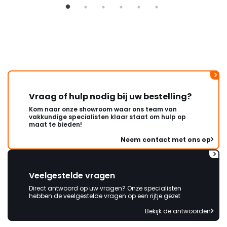
ongeveer een week. Hierdoor
duurt de afhandeling onnodig
lang. Ik hoop dat dit spoedig
wordt opgelost en dat ik op
korte termijn een nieuwe,
onbeschadigde achterwand
mag ontvangen."
Vraag of hulp nodig bij uw bestelling?
Kom naar onze showroom waar ons team van
vakkundige specialisten klaar staat om hulp op
maat te bieden!
Neem contact met ons op
Veelgestelde vragen
Direct antwoord op uw vragen? Onze specialisten
hebben de veelgestelde vragen op een rijtje gezet
Bekijk de antwoorden