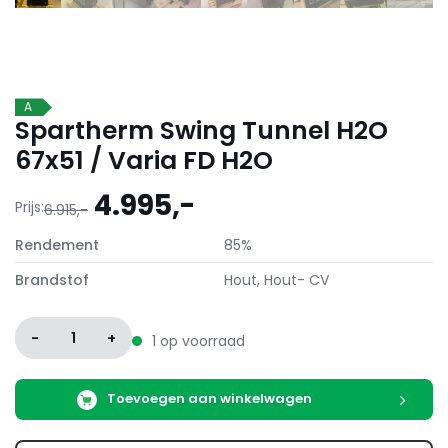
A
Spartherm Swing Tunnel H2O
67x51 / Varia FD H2O
Oorspronkelijke
Huidige
4.995,-
Prijs:
6.915,-
prijs
prijs
Rendement
85%
was:
is:
6.915,-.
4.995,-.
Brandstof
Hout, Hout- CV
-
1
+
1 op voorraad
Toevoegen aan winkelwagen