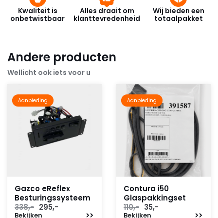
Kwaliteit is
Alles draait om
Wij bieden een
onbetwistbaar
klanttevredenheid
totaalpakket
Andere producten
Wellicht ook iets voor u
Aanbieding
Aanbieding
Gazco eReflex
Contura i50
Besturingssysteem
Glaspakkingset
Oorspronkelijke
Huidige
Oorspronkelijke
Huidige
338,-
295,-
110,-
35,-
Bekijken
prijs
prijs
Bekijken
prijs
prijs